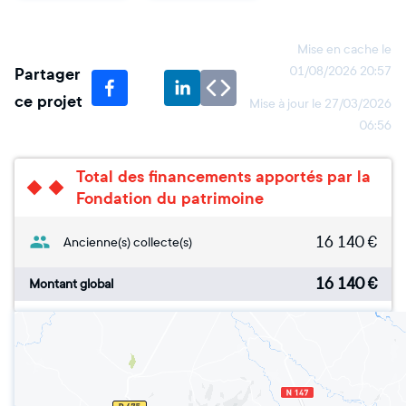
Mise en cache le
Partager
01/08/2026 20:57
ce projet
Mise à jour le
27/03/2026
06:56
Total des financements apportés par la
Fondation du patrimoine
16 140
€
Ancienne(s) collecte(s)
16 140
€
Montant global