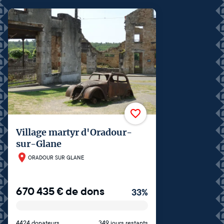
Village martyr d'Oradour-
sur-Glane
ORADOUR SUR GLANE
670 435
€
de dons
33
%
4424 donateurs
349 jours restants