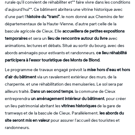
rurale qu'il convient de réhabiliter et** faire vivre dans les conditions
d’aujourd’hui**. Ce bâtiment abritera une vitrine historique avec
d’une part l’
histoire du "trami"
, le nom donné aux Chemins de fer
départementaux de la Haute-Vienne, d’autre part celle de la
bascule agricole de Cieux. Elle
accueillera de petites expositions
temporaires
et sera un
lieu de rencontre autour du livre
avec
animations, lectures et débats. Situé au sortir du bourg, avec des
abords aménagés pour estivants et randonneurs,
ce lieu réhabilité
participera à l’essor touristique des Monts de Blond
.
Le programme de travaux engagé prévoit la
mise hors d’eau et hors
d’air du bâtiment
via un ravalement extérieur des murs, de la
charpente, et une réhabilitation des menuiseries. Le sol sera par
ailleurs traité.
Dans un second temps
, la commune de Cieux
entreprendra
un aménagement intérieur du bâtiment
, pour créer
un lieu patrimonial abritant les
vitrines historiques
de la gare de
tramways et de la bascule de Cieux. Parallèlement,
les abords du
site seront mis en valeur
pour assurer l’accueil des touristes et
randonneurs.