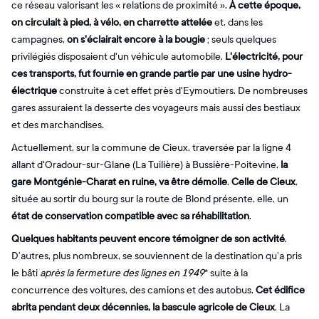
ce réseau valorisant les « relations de proximité ».
À cette époque,
on circulait à pied, à vélo, en charrette attelée
et, dans les
campagnes,
on s'éclairait encore à la bougie
; seuls quelques
privilégiés disposaient d'un véhicule automobile.
L'électricité, pour
ces transports, fut fournie en grande partie par une usine hydro-
électrique
construite à cet effet près d'Eymoutiers. De nombreuses
gares assuraient la desserte des voyageurs mais aussi des bestiaux
et des marchandises.
Actuellement, sur la commune de Cieux, traversée par la ligne 4
allant d'Oradour-sur-Glane (La Tuilière) à Bussière-Poitevine,
la
gare Montgénie-Charat en ruine, va être démolie
.
Celle de Cieux
,
située au sortir du bourg sur la route de Blond présente, elle, un
état de conservation compatible avec sa réhabilitation
.
Quelques habitants peuvent encore témoigner de son activité
.
D’autres, plus nombreux, se souviennent de la destination qu’a pris
le bâti
après la fermeture des lignes en 1949
* suite à la
concurrence des voitures, des camions et des autobus.
Cet édifice
abrita pendant deux décennies, la bascule agricole de Cieux
. La