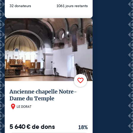
32 donateurs
1061 jours restants
Ancienne chapelle Notre-
Dame du Temple
LE DORAT
5 640
€
de dons
18
%