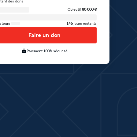
tant des dons
Objectif
80 000
€
ateurs
146
jours restants
Faire un don
Paiement 100% sécurisé