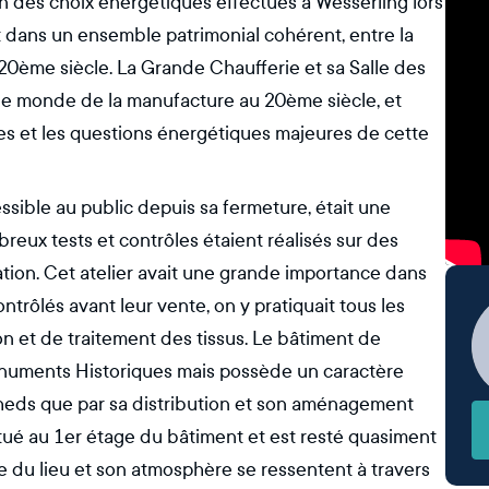
n des choix énergétiques effectués à Wesserling lors
it dans un ensemble patrimonial cohérent, entre la
 20ème siècle. La Grande Chaufferie et sa Salle des
 le monde de la manufacture au 20ème siècle, et
es et les questions énergétiques majeures de cette
ssible au public depuis sa fermeture, était une
breux tests et contrôles étaient réalisés sur des
cation. Cet atelier avait une grande importance dans
ontrôlés avant leur vente, on y pratiquait tous les
tion et de traitement des tissus. Le bâtiment de
 Monuments Historiques mais possède un caractère
 sheds que par sa distribution et son aménagement
tué au 1er étage du bâtiment et est resté quasiment
oire du lieu et son atmosphère se ressentent à travers