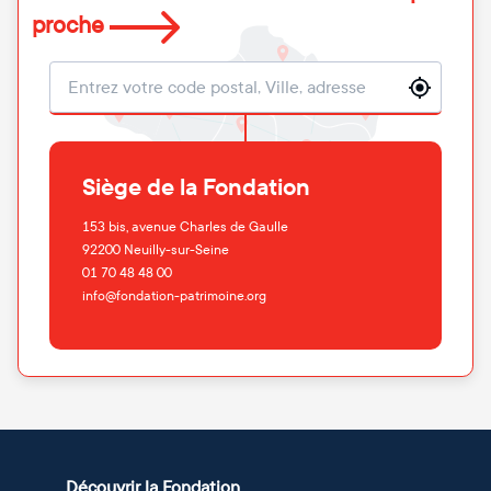
proche
Localisation
Siège de la Fondation
153 bis, avenue Charles de Gaulle
92200
Neuilly-sur-Seine
01 70 48 48 00
info@fondation-patrimoine.org
Découvrir la Fondation