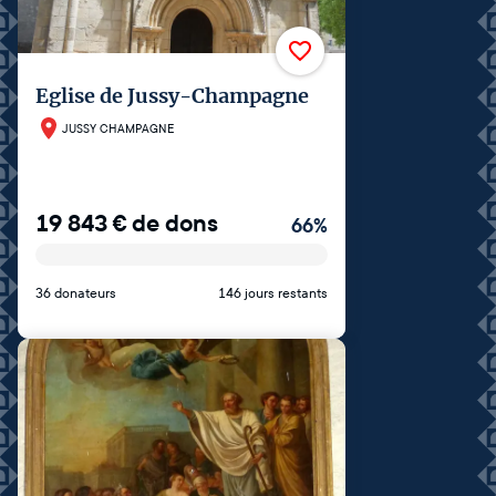
Eglise de Jussy-Champagne
JUSSY CHAMPAGNE
19 843
€
de dons
66
%
36 donateurs
146 jours restants