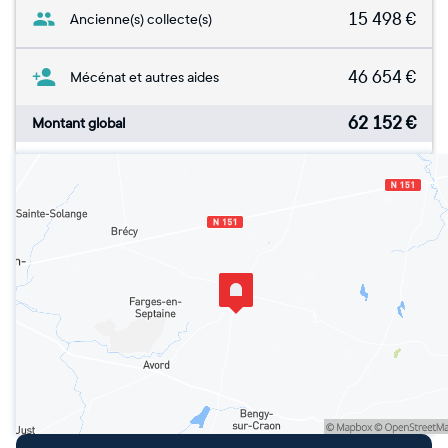
15 498
€
Ancienne(s) collecte(s)
46 654
€
Mécénat et autres aides
62 152
€
Montant global