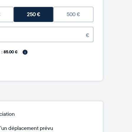
€
250
€
500
€
€
: 85.00 €
ciation
 d'un déplacement prévu