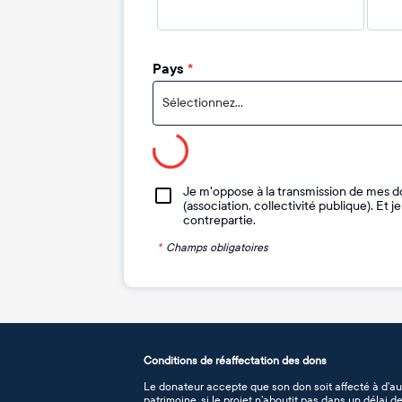
Pays
*
Sélectionnez...
Je m'oppose à la transmission de mes d
(association, collectivité publique). Et 
contrepartie.
*
Champs obligatoires
Conditions de réaffectation des dons
Le donateur accepte que son don soit affecté à d’au
patrimoine, si le projet n’aboutit pas dans un délai 