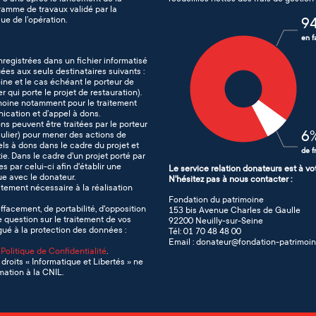
gramme de travaux validé par la
ue de l’opération.
9
en f
nregistrées dans un fichier informatisé
es aux seuls destinataires suivants :
ine et le cas échéant le porteur de
er qui porte le projet de restauration).
imoine notamment pour le traitement
nication et d’appel à dons.
ons peuvent être traitées par le porteur
6
iculier) pour mener des actions de
s à dons dans le cadre du projet et
de f
e. Dans le cadre d'un projet porté par
s par celui-ci afin d'établir une
Le service relation donateurs est à vo
que avec le donateur.
N'hésitez pas à nous contacter :
tement nécessaire à la réalisation
Fondation du patrimoine
effacement, de portabilité, d'opposition
153 bis Avenue Charles de Gaulle
e question sur le traitement de vos
92200 Neuilly-sur-Seine
ué à la protection des données :
Tél: 01 70 48 48 00
Email : donateur@fondation-patrimoin
e
Politique de Confidentialité
.
droits « Informatique et Libertés » ne
ation à la CNIL.