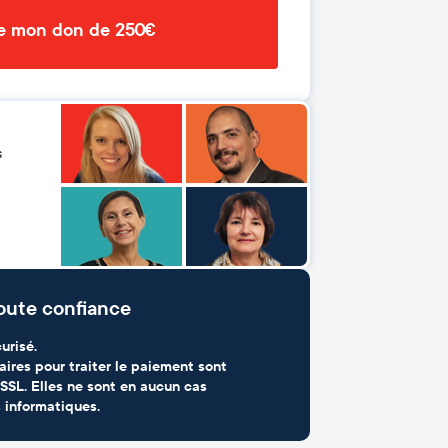
de mon don de 250€
s
oute confiance
urisé.
aires pour traiter le paiement sont
SSL. Elles ne sont en aucun cas
 informatiques.