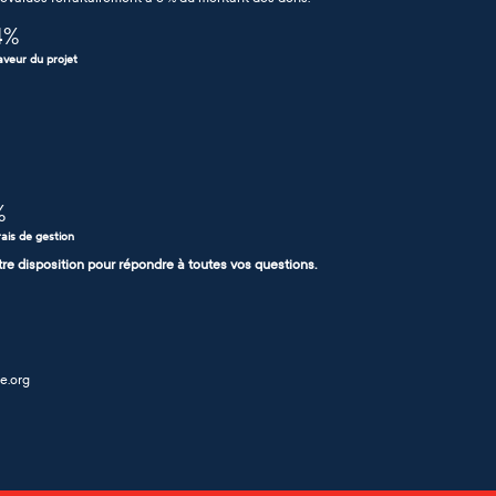
4
%
aveur du projet
%
rais de gestion
tre disposition pour répondre à toutes vos questions.
e.org