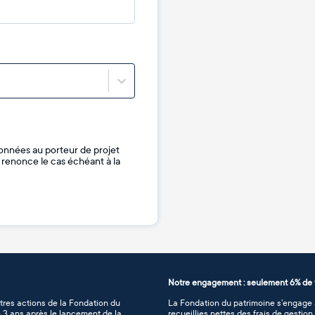
onnées au porteur de projet
je renonce le cas échéant à la
Notre engagement : seulement 6% de f
tres actions de la Fondation du
La Fondation du patrimoine s’engage à
de 3 ans après le lancement de la
recueillies nettes des frais de gestio