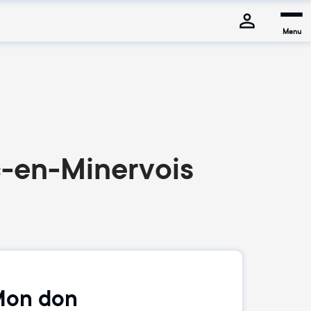
Menu
c-en-Minervois
on don