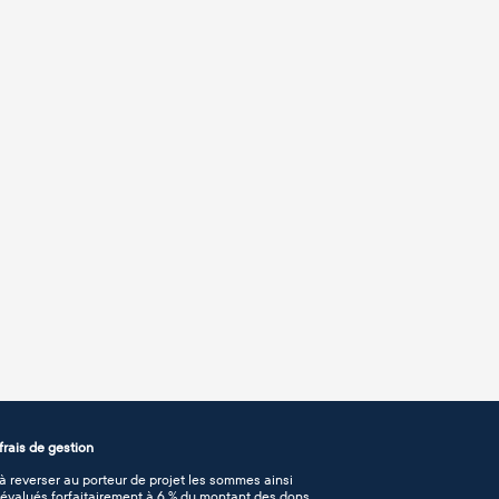
rais de gestion
 reverser au porteur de projet les sommes ainsi
n évalués forfaitairement à 6 % du montant des dons.