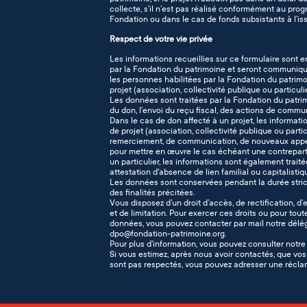
collecte, s’il n’est pas réalisé conformément au pro
Fondation ou dans le cas de fonds subsistants à l’iss
Respect de votre vie privée
Les informations recueillies sur ce formulaire sont e
par la Fondation du patrimoine et seront communiqué
les personnes habilitées par la Fondation du patrimo
projet (association, collectivité publique ou particuli
Les données sont traitées par la Fondation du patr
du don, l’envoi du reçu fiscal, des actions de commu
Dans le cas de don affecté à un projet, les informati
de projet (association, collectivité publique ou part
remerciement, de communication, de nouveaux appel
pour mettre en œuvre le cas échéant une contreparti
un particulier, les informations sont également traitée
attestation d'absence de lien familial ou capitalisti
Les données sont conservées pendant la durée stric
des finalités précitées.
Vous disposez d’un droit d’accès, de rectification, d’
et de limitation. Pour exercer ces droits ou pour tout
données, vous pouvez contacter par mail notre délég
dpo@fondation-patrimoine.org.
Pour plus d’information, vous pouvez consulter notr
Si vous estimez, après nous avoir contactés, que vos 
sont pas respectés, vous pouvez adresser une réclam