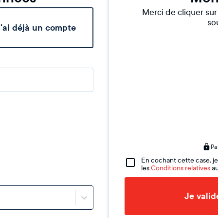
Merci de cliquer su
sou
'ai déjà un compte
Pa
En cochant cette case, je
les
Conditions relatives
au
Je vali