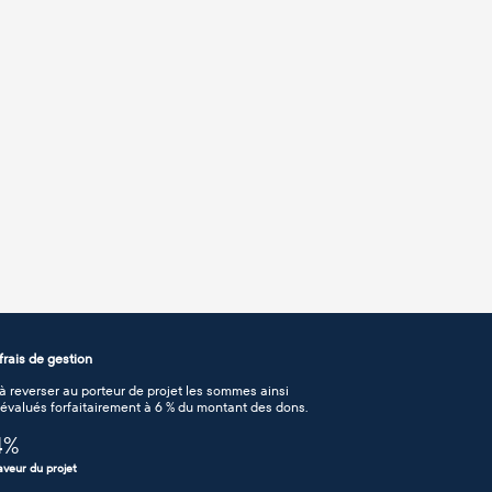
rais de gestion
 reverser au porteur de projet les sommes ainsi
n évalués forfaitairement à 6 % du montant des dons.
4
%
aveur du projet