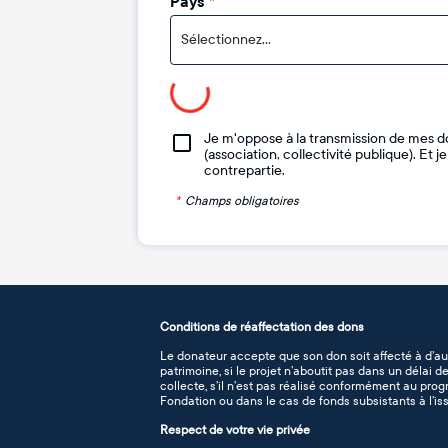
Pays
*
Sélectionnez...
Je m'oppose à la transmission de mes d
(association, collectivité publique). Et 
contrepartie.
*
Champs obligatoires
Conditions de réaffectation des dons
Le donateur accepte que son don soit affecté à d’au
patrimoine, si le projet n’aboutit pas dans un délai 
collecte, s’il n’est pas réalisé conformément au pro
Fondation ou dans le cas de fonds subsistants à l’iss
Respect de votre vie privée