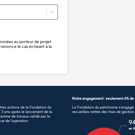
onnées au porteur de projet
je renonce le cas échéant à la
Notre engagement : seulement 6% de f
tres actions de la Fondation du
La Fondation du patrimoine s’engage à
de 3 ans après le lancement de la
recueillies nettes des frais de gestio
gramme de travaux validé par la
ue de l’opération.
9
en f