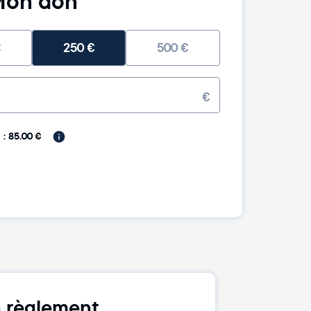
on don
€
250
€
500
€
€
: 85.00 €
 règlement