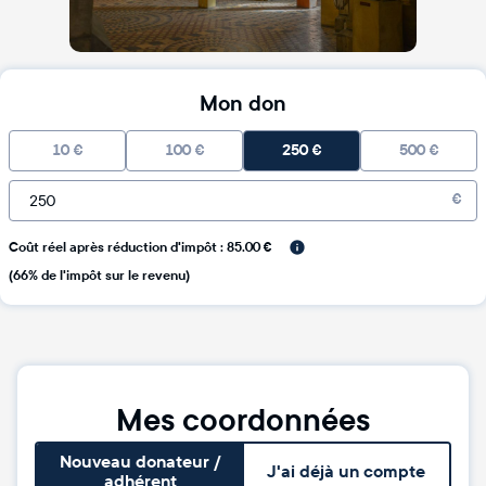
Mon don
10
€
100
€
250
€
500
€
€
Coût réel après réduction d'impôt : 85.00 €
(66% de l'impôt sur le revenu)
Mes coordonnées
Nouveau donateur /
J'ai déjà un compte
adhérent