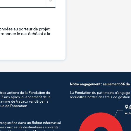
onnées au porteur de projet
je renonce le cas échéant à la
Notre engagement : seulement 6% de f
tres actions de la Fondation du
La Fondation du patrimoine s’engage à
de 3 ans après le lancement de la
recueillies nettes des frais de gestio
gramme de travaux validé par la
ue de l’opération.
9
en f
nregistrées dans un fichier informatisé
es aux seuls destinataires suivants :