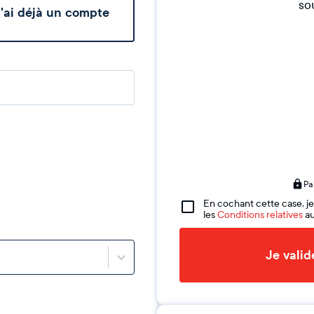
sou
'ai déjà un compte
Pa
En cochant cette case, je
les
Conditions relatives
au
Je vali