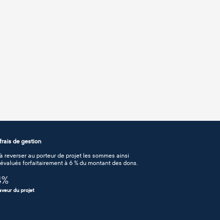
rais de gestion
 reverser au porteur de projet les sommes ainsi
n évalués forfaitairement à 6 % du montant des dons.
4
%
aveur du projet