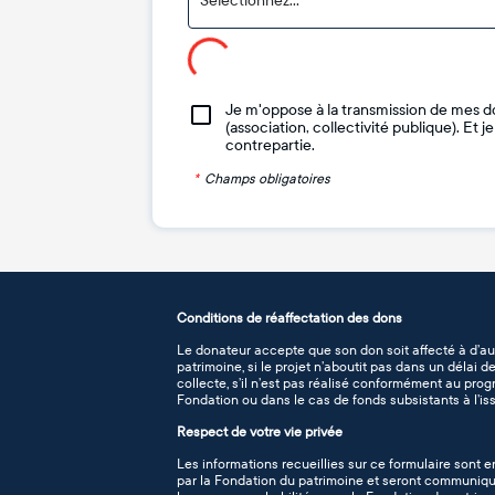
Sélectionnez...
Je m'oppose à la transmission de mes d
(association, collectivité publique). Et 
contrepartie.
*
Champs obligatoires
Conditions de réaffectation des dons
Le donateur accepte que son don soit affecté à d’au
patrimoine, si le projet n’aboutit pas dans un délai 
collecte, s’il n’est pas réalisé conformément au pro
Fondation ou dans le cas de fonds subsistants à l’iss
Respect de votre vie privée
Les informations recueillies sur ce formulaire sont e
par la Fondation du patrimoine et seront communiqué