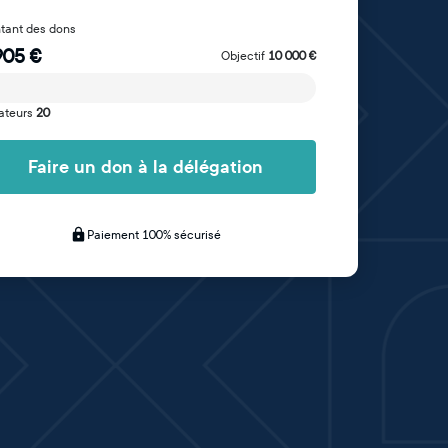
tant des dons
905
€
Objectif
10 000
€
ateurs
20
Faire un don à la délégation
Paiement 100% sécurisé