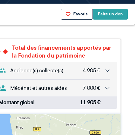
Favoris
Faire un don
Total des financements apportés par
la Fondation du patrimoine
Ancienne(s) collecte(s)
4 905
€
Mécénat et autres aides
7 000
€
Montant global
11 905
€