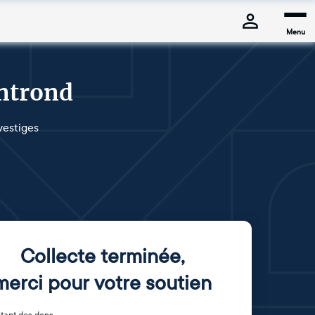
Menu
ontrond
vestiges
Collecte terminée
,
merci pour votre soutien
tant des dons