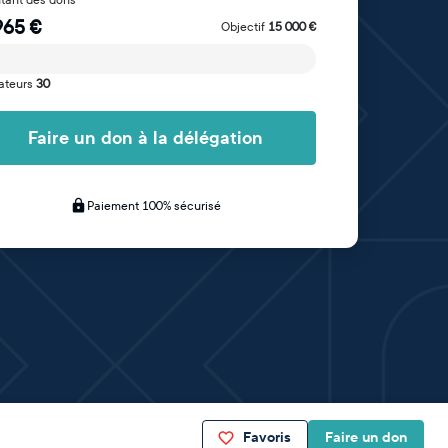
965
€
Objectif
15 000
€
ateurs
30
Faire un don à la délégation
Paiement 100% sécurisé
Favoris
Faire un don