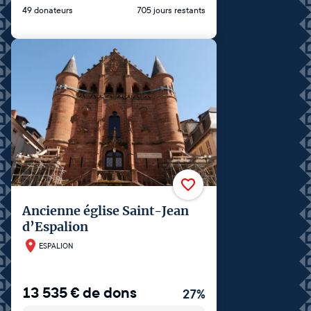
49 donateurs
705 jours restants
Ancienne église Saint-Jean
d’Espalion
ESPALION
13 535
€
de dons
27
%