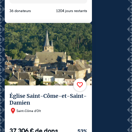
36 donateurs
1204 jours restants
Église Saint-Côme-et-Saint-
Damien
Saint-Côme d'Olt
37 306
€
de dons
53
%