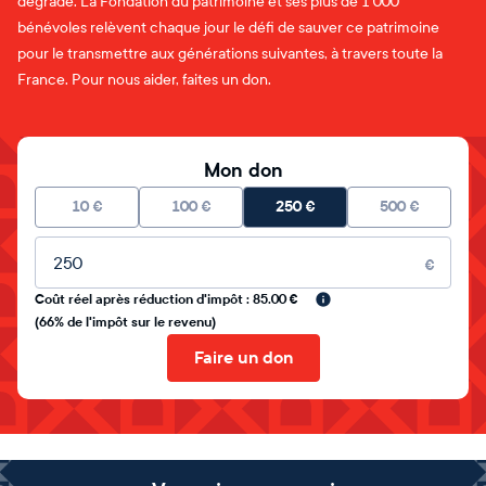
dégrade. La Fondation du patrimoine et ses plus de 1 000
bénévoles relèvent chaque jour le défi de sauver ce patrimoine
pour le transmettre aux générations suivantes, à travers toute la
France. Pour nous aider, faites un don.
Mon don
10
€
100
€
250
€
500
€
Montant libre
€
Coût réel après réduction d'impôt : 85.00 €
(66% de l'impôt sur le revenu)
Faire un don