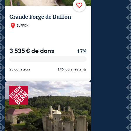
Grande Forge de Buffon
BUFFON
3 535
€
de dons
17
%
23 donateurs
146 jours restants