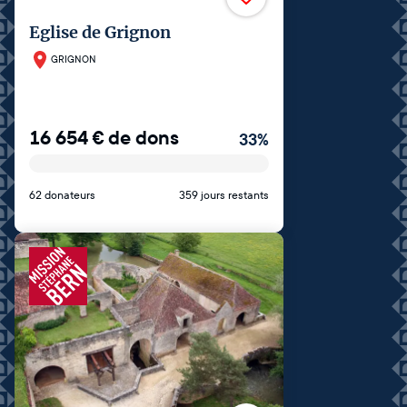
Eglise de Grignon
GRIGNON
16 654
€
de dons
33
%
62 donateurs
359 jours restants