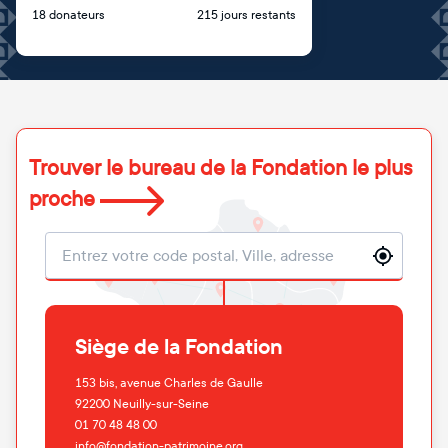
18 donateurs
215 jours restants
Trouver le bureau de la Fondation le plus
proche
Localisation
Siège de la Fondation
153 bis, avenue Charles de Gaulle
92200
Neuilly-sur-Seine
01 70 48 48 00
info@fondation-patrimoine.org