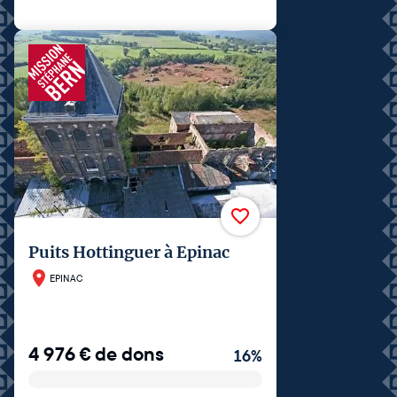
Puits Hottinguer à Epinac
EPINAC
4 976
€
de dons
16
%