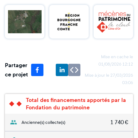
Mise en cache le
Partager
01/08/2026 12:12
ce projet
Mise à jour le
27/03/2026
03:06
Total des financements apportés par la
Fondation du patrimoine
1 740
€
Ancienne(s) collecte(s)