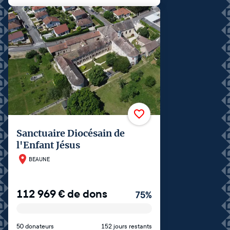
Sanctuaire Diocésain de
l'Enfant Jésus
BEAUNE
112 969
€
de dons
75
%
50 donateurs
152 jours restants