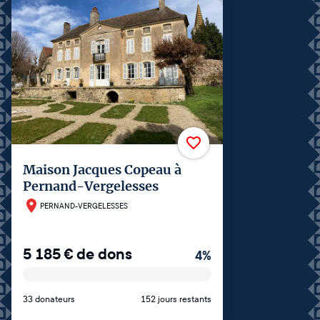
Maison Jacques Copeau à
Pernand-Vergelesses
PERNAND-VERGELESSES
5 185
€
de dons
4
%
33 donateurs
152 jours restants