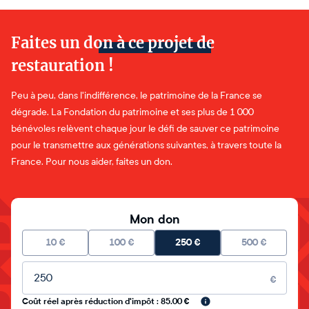
Faites un don à ce projet de
restauration !
Peu à peu, dans l'indifférence, le patrimoine de la France se
dégrade. La Fondation du patrimoine et ses plus de 1 000
bénévoles relèvent chaque jour le défi de sauver ce patrimoine
pour le transmettre aux générations suivantes, à travers toute la
France. Pour nous aider, faites un don.
Mon don
10
€
100
€
250
€
500
€
Montant libre
€
Coût réel après réduction d'impôt : 85.00 €