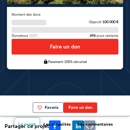
Montant des dons
Objectif
100 000
€
Donateurs
696
jours restants
Faire un don
Paiement 100% sécurisé
Favoris
Faire un don
Le projet
Les actualités
Les commentaires
Partager ce projet