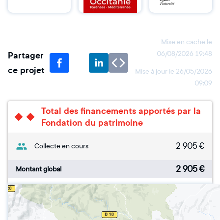
Mise en cache le
Partager
06/08/2026 19:48
ce projet
Mise à jour le
26/05/2026
09:09
Total des financements apportés par la
Fondation du patrimoine
2 905
€
Collecte en cours
2 905
€
Montant global