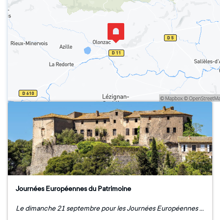
Journées Européennes du Patrimoine
Le dimanche 21 septembre pour les Journées Européennes du Patrimoine, deux sessions seront organisées : à 10H et à 14H. Le Château de Beaufort vous accueille dans son jardin (pour des raisons de sécurité) Le propriétaire vous fera le récit de l'histoire du site et vous présentera le programme de travaux envisagés, suivi d'une collation avec une dégustation des vins du vignoble "château de Beaufort". journees-europeennes-patrimoine-2025-1087x1536.jpg