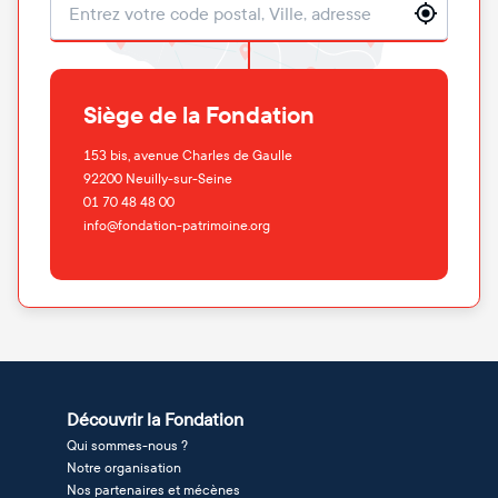
Localisation
Siège de la Fondation
153 bis, avenue Charles de Gaulle
92200
Neuilly-sur-Seine
01 70 48 48 00
info@fondation-patrimoine.org
Découvrir la Fondation
Qui sommes-nous ?
Notre organisation
Nos partenaires et mécènes