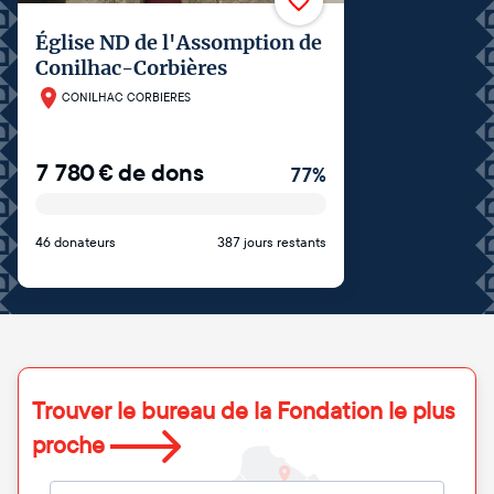
Église ND de l'Assomption de
Conilhac-Corbières
CONILHAC CORBIERES
7 780
€
de dons
77
%
46 donateurs
387 jours restants
Trouver le bureau de la Fondation le plus
proche