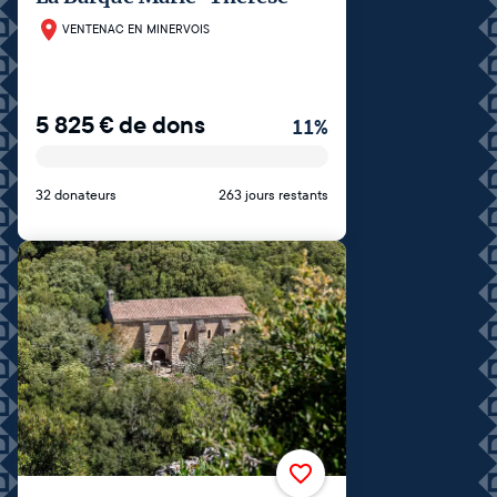
VENTENAC EN MINERVOIS
5 825
€
de dons
11
%
32 donateurs
263 jours restants