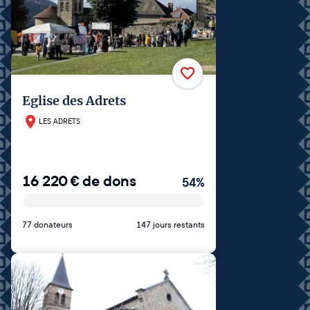
Eglise des Adrets
LES ADRETS
16 220
€
de dons
54
%
77 donateurs
147 jours restants