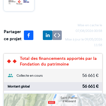
Mise en cache le
Partager
07/08/2026 00:58
ce projet
Mise à jour le
09/05/2026
11:58
Total des financements apportés par la
Fondation du patrimoine
56 661
€
Collecte en cours
56 661
€
Montant global