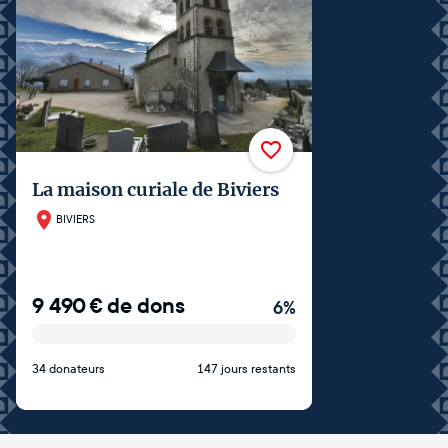
La maison curiale de Biviers
BIVIERS
9 490
€
de dons
6
%
34 donateurs
147 jours restants