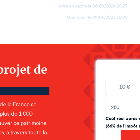
Mise en cache le
06/08/2026 20:27
Mise à jour le
09/06/2026 10:05
projet de
10
€
Montant lib
 de la France se
 plus de 1 000
Coût réel après 
auver ce patrimoine
(66% de l'impôt 
, à travers toute la