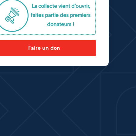
La collecte vient d'ouvrir,
faites partie des premiers
donateurs !
Faire un don