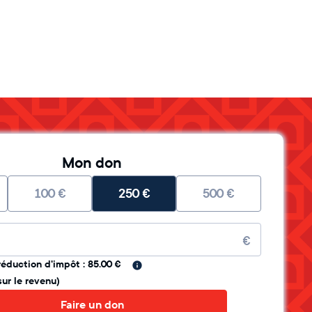
Mon don
100
€
250
€
500
€
re
€
réduction d'impôt : 85.00 €
sur le revenu)
Faire un don