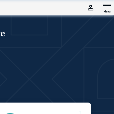
Menu
ye