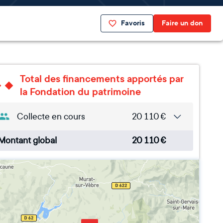
Favoris
Faire un don
Total des financements apportés par
la Fondation du patrimoine
Collecte en cours
20 110
€
Montant global
20 110
€