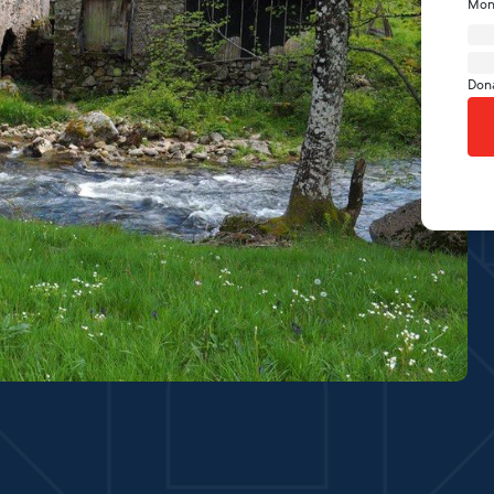
Mon
Don