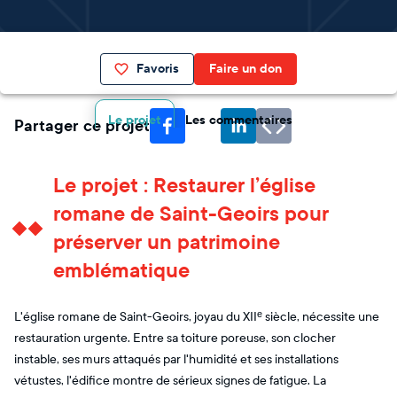
Favoris
Faire un don
Le projet
Les commentaires
Partager ce projet
Le projet : Restaurer l’église
romane de Saint-Geoirs pour
préserver un patrimoine
emblématique
L'église romane de Saint-Geoirs, joyau du XIIᵉ siècle, nécessite une
restauration urgente. Entre sa toiture poreuse, son clocher
instable, ses murs attaqués par l'humidité et ses installations
vétustes, l'édifice montre de sérieux signes de fatigue. La