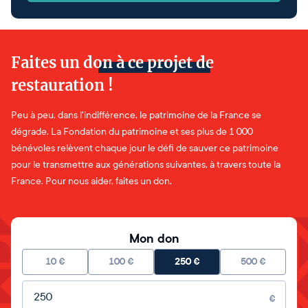
Faites un don à ce projet de
restauration !
Peu à peu, dans l'indifférence, le patrimoine de la France se
dégrade. La Fondation du patrimoine et ses plus de 1 000
bénévoles relèvent chaque jour le défi de sauver ce patrimoine
pour le transmettre aux générations suivantes, à travers toute la
France. Pour nous aider, faites un don.
Mon don
10
€
100
€
250
€
500
€
Montant libre
€