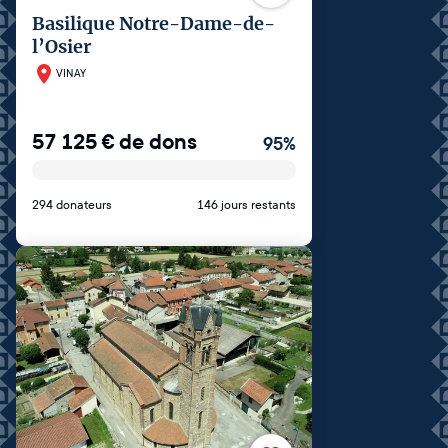
Basilique Notre-Dame-de-
l’Osier
VINAY
57 125
€
de dons
95
%
294 donateurs
146 jours restants