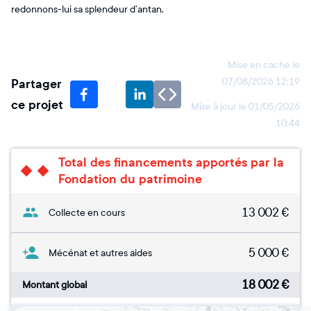
redonnons-lui sa splendeur d’antan.
Mise en cache le
Partager
07/08/2026 12:19
ce projet
Mise à jour le
01/05/2026
10:44
Total des financements apportés par la
Fondation du patrimoine
13 002
€
Collecte en cours
5 000
€
Mécénat et autres aides
18 002
€
Montant global