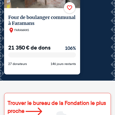
Four de boulanger communal
à Faramans
FARAMANS
21 350
€
de dons
106
%
27 donateurs
146 jours restants
Trouver le bureau de la Fondation le plus
proche