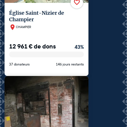
Église Saint-Nizier de
Champier
CHAMPIER
12 961
€
de dons
43
%
37 donateurs
146 jours restants