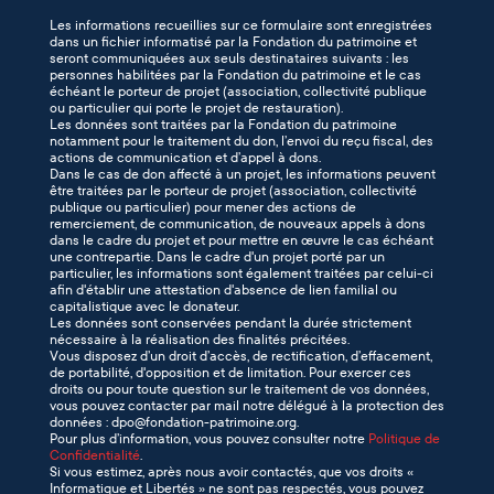
Les informations recueillies sur ce formulaire sont enregistrées
dans un fichier informatisé par la Fondation du patrimoine et
seront communiquées aux seuls destinataires suivants : les
personnes habilitées par la Fondation du patrimoine et le cas
échéant le porteur de projet (association, collectivité publique
ou particulier qui porte le projet de restauration).
Les données sont traitées par la Fondation du patrimoine
notamment pour le traitement du don, l’envoi du reçu fiscal, des
actions de communication et d’appel à dons.
Dans le cas de don affecté à un projet, les informations peuvent
être traitées par le porteur de projet (association, collectivité
publique ou particulier) pour mener des actions de
remerciement, de communication, de nouveaux appels à dons
dans le cadre du projet et pour mettre en œuvre le cas échéant
une contrepartie. Dans le cadre d'un projet porté par un
particulier, les informations sont également traitées par celui-ci
afin d'établir une attestation d'absence de lien familial ou
capitalistique avec le donateur.
Les données sont conservées pendant la durée strictement
nécessaire à la réalisation des finalités précitées.
Vous disposez d’un droit d’accès, de rectification, d’effacement,
de portabilité, d'opposition et de limitation. Pour exercer ces
droits ou pour toute question sur le traitement de vos données,
vous pouvez contacter par mail notre délégué à la protection des
données : dpo@fondation-patrimoine.org.
Pour plus d’information, vous pouvez consulter notre
Politique de
Confidentialité
.
Si vous estimez, après nous avoir contactés, que vos droits «
Informatique et Libertés » ne sont pas respectés, vous pouvez