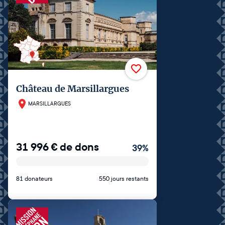
Château de Marsillargues
MARSILLARGUES
31 996
€
de dons
39
%
81 donateurs
550 jours restants