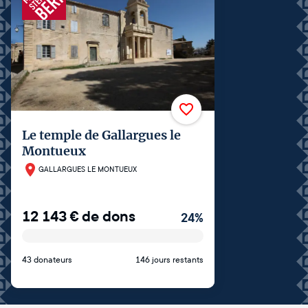
Le temple de Gallargues le
Montueux
GALLARGUES LE MONTUEUX
12 143
€
de dons
24
%
43 donateurs
146 jours restants