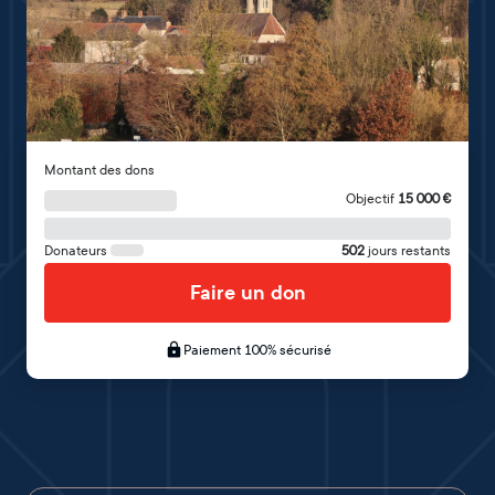
Montant des dons
Objectif
15 000
€
Donateurs
502
jours restants
Faire un don
Paiement 100% sécurisé