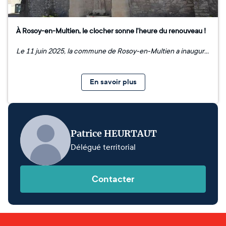
À Rosoy-en-Multien, le clocher sonne l’heure du renouveau !
Le 11 juin 2025, la commune de Rosoy-en-Multien a inauguré la fin de la première phase de restauration de l’église Saint-Thomas-de-Cantorbéry, marquée par la réhabilitation complète du clocher. Cette étape importante vient concrétiser plusieurs mois de travaux engagés pour redonner vie à cet édifice emblématique du village. L’inauguration a rassemblé habitants et visiteurs, venus saluer l’aboutissement de ce chantier structurant pour le territoire. Une nouvelle dynamique est désormais lancée pour poursuivre la sauvegarde de l’église.
En savoir plus
Patrice HEURTAUT
Délégué territorial
Contacter