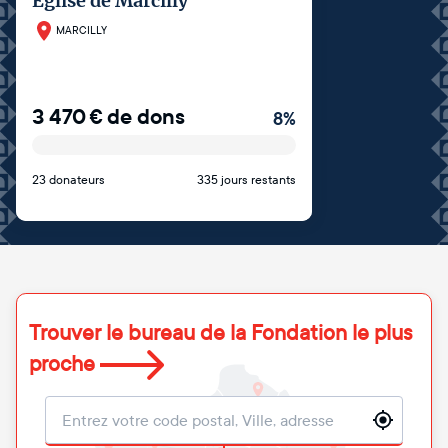
Eglise de Marcilly
MARCILLY
3 470
€
de dons
8
%
23 donateurs
335 jours restants
Trouver le bureau de la Fondation le plus
proche
Localisation