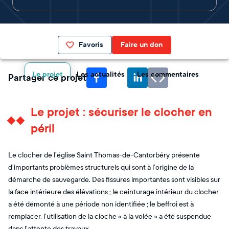
Favoris
Faire un don
Le projet
Les actualités
Les commentaires
Partager ce projet
Le projet : sécuriser le clocher en
péril
Le clocher de l’église Saint Thomas-de-Cantorbéry présente
d’importants problèmes structurels qui sont à l’origine de la
démarche de sauvegarde. Des fissures importantes sont visibles sur
la face intérieure des élévations ; le ceinturage intérieur du clocher
a été démonté à une période non identifiée ; le beffroi est à
remplacer, l’utilisation de la cloche « à la volée » a été suspendue
dans l’attente des travaux.