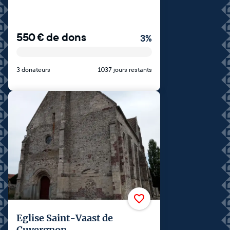
550
€
de dons
3
%
3 donateurs
1037 jours restants
Eglise Saint-Vaast de
Cuvergnon