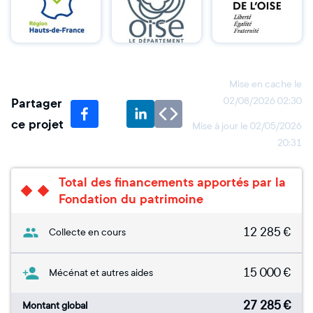
Mise en cache le
Partager
02/08/2026 02:30
ce projet
Mise à jour le
02/05/2026
20:31
Total des financements apportés par la
Fondation du patrimoine
12 285
€
Collecte en cours
15 000
€
Mécénat et autres aides
27 285
€
Montant global