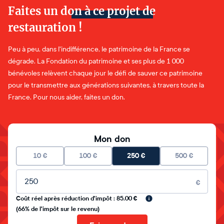
Faites un don à ce projet de
restauration !
Peu à peu, dans l'indifférence, le patrimoine de la France se
dégrade. La Fondation du patrimoine et ses plus de 1 000
bénévoles relèvent chaque jour le défi de sauver ce patrimoine
pour le transmettre aux générations suivantes, à travers toute la
France. Pour nous aider, faites un don.
Mon don
10
€
100
€
250
€
500
€
Montant libre
€
Coût réel après réduction d'impôt : 85.00 €
(66% de l'impôt sur le revenu)