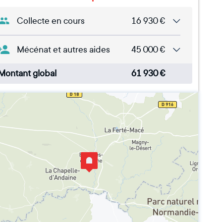
Collecte en cours
16 930
€
Mécénat et autres aides
45 000
€
Montant global
61 930
€