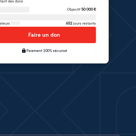
tant des dons
Objectif
50 000
€
ateurs
652
jours restants
Faire un don
Paiement 100% sécurisé