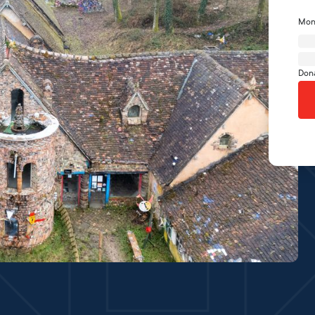
Mon
Don