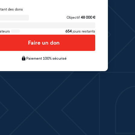
tant des dons
Objectif
48 000
€
ateurs
654
jours restants
Faire un don
Paiement 100% sécurisé