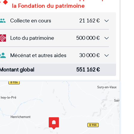
la Fondation du patrimoine
Collecte en cours
21 162
€
Loto du patrimoine
500 000
€
Mécénat et autres aides
30 000
€
Montant global
551 162
€