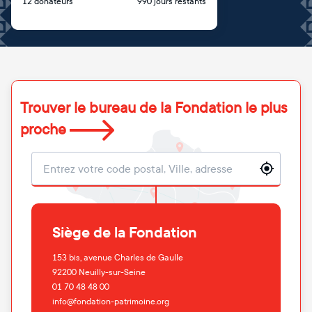
12 donateurs
990 jours restants
Trouver le bureau de la Fondation le plus
proche
Localisation
Siège de la Fondation
153 bis, avenue Charles de Gaulle
92200
Neuilly-sur-Seine
01 70 48 48 00
info@fondation-patrimoine.org