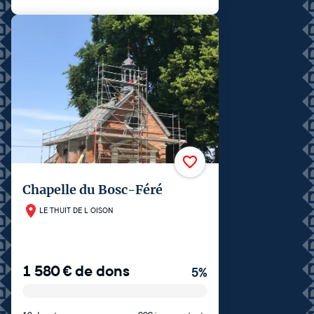
Chapelle du Bosc-Féré
LE THUIT DE L OISON
1 580
€
de dons
5
%