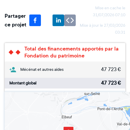
Mise en cache le
Partager
31/07/2026 07:10
ce projet
Mise à jour le
27/03/2026
03:31
Total des financements apportés par la
Fondation du patrimoine
47 723
€
Mécénat et autres aides
47 723
€
Montant global