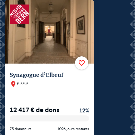
Synagogue d’Elbeuf
ELBEUF
12 417
€
de dons
12
%
75 donateurs
1096 jours restants