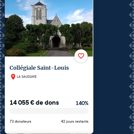
Collégiale Saint-Louis
LA SAUSSAYE
14 055
€
de dons
140
%
73 donateurs
42 jours restants