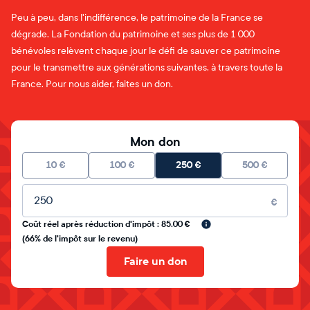
Peu à peu, dans l'indifférence, le patrimoine de la France se
dégrade. La Fondation du patrimoine et ses plus de 1 000
bénévoles relèvent chaque jour le défi de sauver ce patrimoine
pour le transmettre aux générations suivantes, à travers toute la
France. Pour nous aider, faites un don.
Mon don
10
€
100
€
250
€
500
€
Montant libre
€
Coût réel après réduction d'impôt : 85.00 €
(66% de l'impôt sur le revenu)
Faire un don