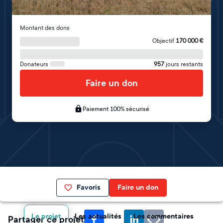
Montant des dons
Objectif
170 000
€
Donateurs
957
jours restants
Faire un don
Paiement 100% sécurisé
Favoris
Faire un don
Le projet
Les actualités
Les commentaires
Partager ce projet