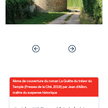
4ème de couverture du roman La Quête du trésor du
Temple (Presses de la Cité, 2018) par Jean d’Aillon,
maître du suspense historique