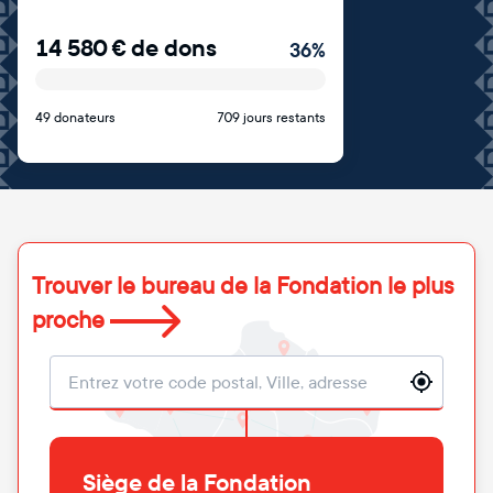
14 580
€
de dons
36
%
49 donateurs
709 jours restants
Trouver le bureau de la Fondation le plus
proche
Localisation
Siège de la Fondation