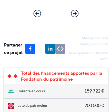
Mise en cache le
Partager
06/08/2026 23:20
ce projet
Mise à jour le
03/06/2026
14:22
Total des financements apportés par la
Fondation du patrimoine
159 722
€
Collecte en cours
200 000
€
Loto du patrimoine