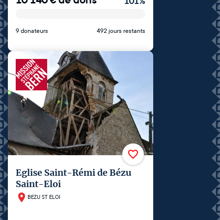
101
%
9 donateurs
492 jours restants
Eglise Saint-Rémi de Bézu
Saint-Eloi
BEZU ST ELOI