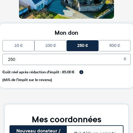
Mon don
10
€
100
€
250
€
500
€
€
Coût réel après réduction d'impôt : 85.00 €
(66% de l'impôt sur le revenu)
Mes coordonnées
Nouveau donateur /