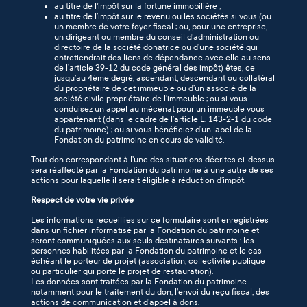
au titre de l'impôt sur la fortune immobilière ;
au titre de l’impôt sur le revenu ou les sociétés si vous (ou
un membre de votre foyer fiscal ; ou, pour une entreprise,
un dirigeant ou membre du conseil d’administration ou
directoire de la société donatrice ou d’une société qui
entretiendrait des liens de dépendance avec elle au sens
de l’article 39-12 du code général des impôt) êtes, ce
jusqu’au 4ème degré, ascendant, descendant ou collatéral
du propriétaire de cet immeuble ou d’un associé de la
société civile propriétaire de l'immeuble ; ou si vous
conduisez un appel au mécénat pour un immeuble vous
appartenant (dans le cadre de l’article L. 143-2-1 du code
du patrimoine) ; ou si vous bénéficiez d’un label de la
Fondation du patrimoine en cours de validité.
Tout don correspondant à l’une des situations décrites ci-dessus
sera réaffecté par la Fondation du patrimoine à une autre de ses
actions pour laquelle il serait éligible à réduction d’impôt.
Respect de votre vie privée
Les informations recueillies sur ce formulaire sont enregistrées
dans un fichier informatisé par la Fondation du patrimoine et
seront communiquées aux seuls destinataires suivants : les
personnes habilitées par la Fondation du patrimoine et le cas
échéant le porteur de projet (association, collectivité publique
ou particulier qui porte le projet de restauration).
Les données sont traitées par la Fondation du patrimoine
notamment pour le traitement du don, l’envoi du reçu fiscal, des
actions de communication et d’appel à dons.