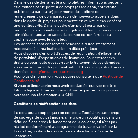
Dans le cas de don affecté à un projet, les informations peuvent
être traitées par le porteur de projet (association, collectivité
publique ou particulier) pour mener des actions de
remerciement, de communication, de nouveaux appels à dons
dans le cadre du projet et pour mettre en œuvre le cas échéant
une contrepartie. Dans le cadre d'un projet porté par un
particulier, les informations sont également traitées par celui-ci
afin d'établir une attestation d'absence de lien familial ou
capitalistique avec le donateur.
Les données sont conservées pendant la durée strictement
nécessaire à la réalisation des finalités précitées.
Vous disposez d’un droit d’accès, de rectification, d’effacement,
de portabilité, d'opposition et de limitation. Pour exercer ces
droits ou pour toute question sur le traitement de vos données,
vous pouvez contacter par mail notre délégué à la protection des
données :
dpo@fondation-patrimoine.org
.
Pour plus d’information, vous pouvez consulter notre
Politique de
Confidentialité
.
Si vous estimez, après nous avoir contactés, que vos droits «
Informatique et Libertés » ne sont pas respectés, vous pouvez
adresser une réclamation à la CNIL.
Conditions de réaffectation des dons
Le donateur accepte que son don soit affecté à un autre projet
de sauvegarde du patrimoine, si le projet n’aboutit pas dans un
délai de 5 ans après le lancement de la collecte, s’il n’est pas
réalisé conformément au programme de travaux validé par la
Fondation, ou dans le cas de fonds subsistants à l’issue de
l’opération.