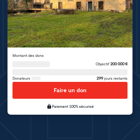
Montant des dons
Objectif
200 000
€
Donateurs
299
jours restants
Faire un don
Paiement 100% sécurisé