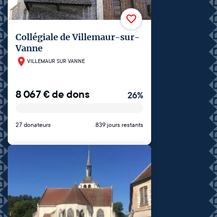
Collégiale de Villemaur-sur-
Vanne
VILLEMAUR SUR VANNE
8 067
€
de dons
26
%
27 donateurs
839 jours restants