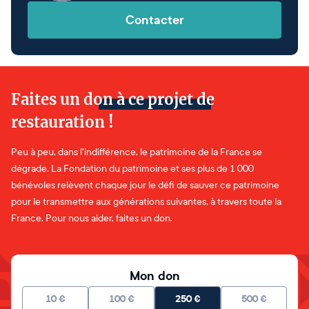
Contacter
Faites un don à ce projet de
restauration !
Peu à peu, dans l'indifférence, le patrimoine de la France se
dégrade. La Fondation du patrimoine et ses plus de 1 000
bénévoles relèvent chaque jour le défi de sauver ce patrimoine
pour le transmettre aux générations suivantes, à travers toute la
France. Pour nous aider, faites un don.
Mon don
10
€
100
€
250
€
500
€