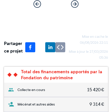
Mise en cache le
Partager
06/08/2026 22:11
ce projet
Mise à jour le
27/03/2026
05:36
Total des financements apportés par la
Fondation du patrimoine
15 420
€
Collecte en cours
9 314
€
Mécénat et autres aides