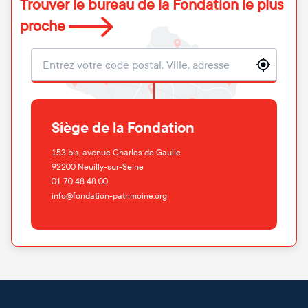
Trouver le bureau de la Fondation le plus
proche
Localisation
Siège de la Fondation
153 bis, avenue Charles de Gaulle
92200
Neuilly-sur-Seine
01 70 48 48 00
info@fondation-patrimoine.org