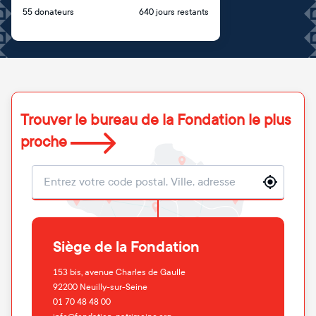
55 donateurs
640 jours restants
Trouver le bureau de la Fondation le plus
proche
Localisation
Siège de la Fondation
153 bis, avenue Charles de Gaulle
92200
Neuilly-sur-Seine
01 70 48 48 00