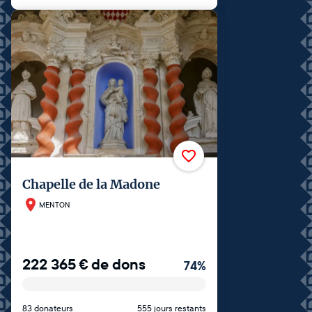
Chapelle de la Madone
MENTON
222 365
€
de dons
74
%
83 donateurs
555 jours restants