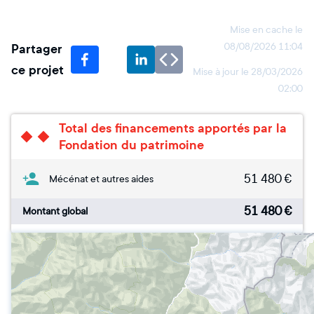
Mise en cache le
Partager
08/08/2026 11:04
ce projet
Mise à jour le
28/03/2026
02:00
Total des financements apportés par la
Fondation du patrimoine
51 480
€
Mécénat et autres aides
51 480
€
Montant global