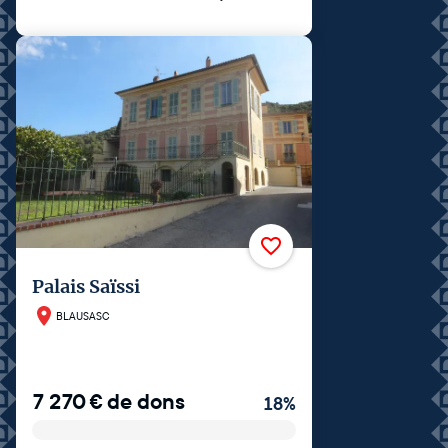
Palais Saïssi
BLAUSASC
7 270
€
de dons
18
%