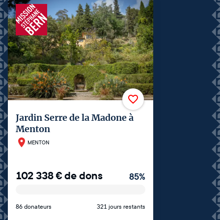
Jardin Serre de la Madone à
Menton
MENTON
102 338
€
de dons
85
%
86 donateurs
321 jours restants