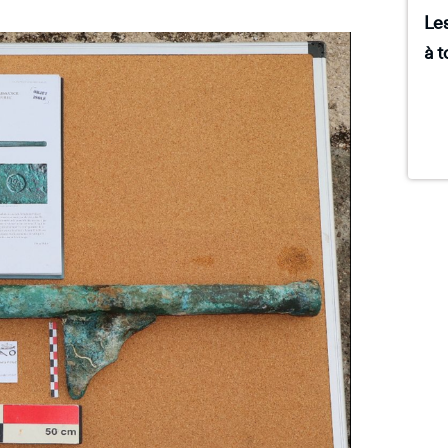
Les
à t