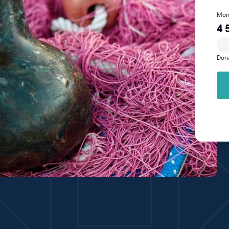
Mon
4 
Don