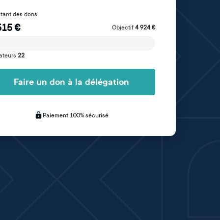
tant des dons
515
€
Objectif
4 924
€
ateurs
22
Faire un don à la délégation
Paiement 100% sécurisé