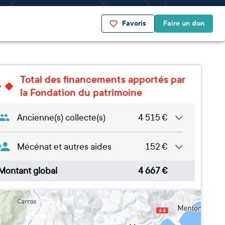
Favoris
Faire un don
Total des financements apportés par
la Fondation du patrimoine
Ancienne(s) collecte(s)
4 515
€
Mécénat et autres aides
152
€
Montant global
4 667
€