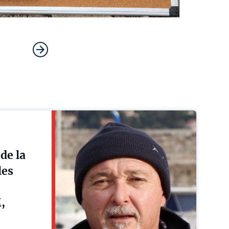
de la
les
,