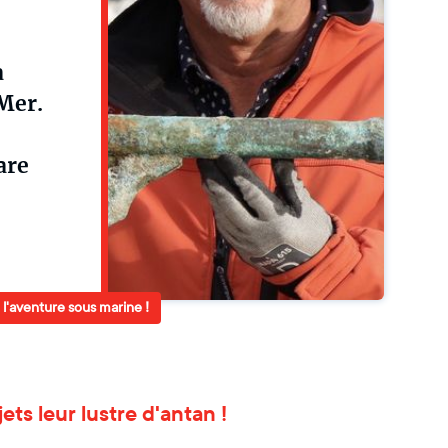
a
Mer.
are
, l'aventure sous marine !
ets leur lustre d'antan !