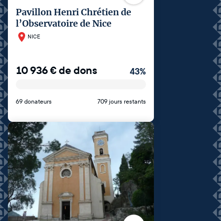
Pavillon Henri Chrétien de
l’Observatoire de Nice
NICE
10 936
€
de dons
43
%
69 donateurs
709 jours restants