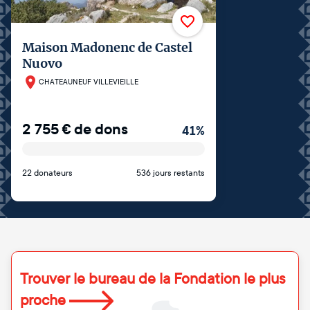
Maison Madonenc de Castel
Nuovo
CHATEAUNEUF VILLEVIEILLE
2 755
€
de dons
41
%
22 donateurs
536 jours restants
Trouver le bureau de la Fondation le plus
proche