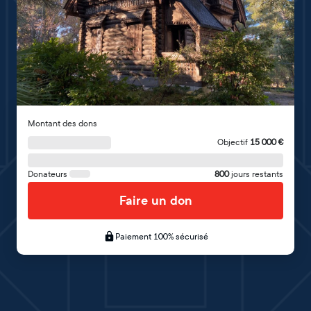
Montant des dons
Objectif
15 000
€
Donateurs
800
jours restants
Faire un don
Paiement 100% sécurisé