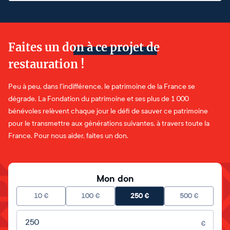
Faites un don à ce projet de
restauration !
Peu à peu, dans l'indifférence, le patrimoine de la France se
dégrade. La Fondation du patrimoine et ses plus de 1 000
bénévoles relèvent chaque jour le défi de sauver ce patrimoine
pour le transmettre aux générations suivantes, à travers toute la
France. Pour nous aider, faites un don.
Mon don
10
€
100
€
250
€
500
€
Montant libre
€