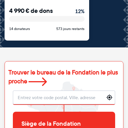
4 990
€
de dons
12
%
14 donateurs
573 jours restants
Trouver le bureau de la Fondation le plus
proche
Localisation
Siège de la Fondation