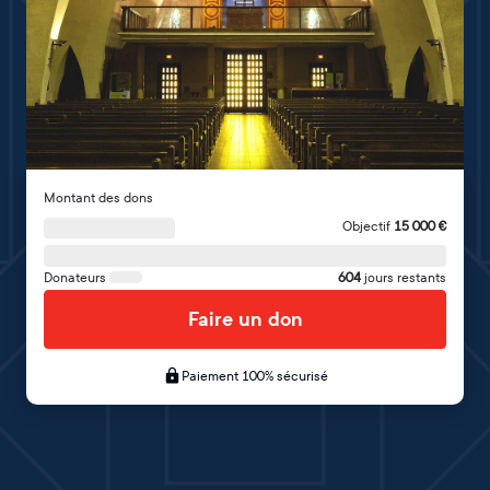
Montant des dons
Objectif
15 000
€
Donateurs
604
jours restants
Faire un don
Paiement 100% sécurisé