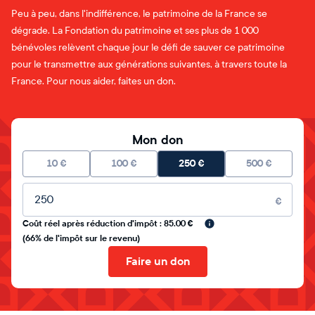
Peu à peu, dans l'indifférence, le patrimoine de la France se
dégrade. La Fondation du patrimoine et ses plus de 1 000
bénévoles relèvent chaque jour le défi de sauver ce patrimoine
pour le transmettre aux générations suivantes, à travers toute la
France. Pour nous aider, faites un don.
Mon don
10
€
100
€
250
€
500
€
Montant libre
€
Coût réel après réduction d'impôt : 85.00 €
(66% de l'impôt sur le revenu)
Faire un don