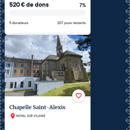
520
€
de dons
7
%
5 donateurs
207 jours restants
Chapelle Saint-Alexis
NOYAL SUR VILAINE