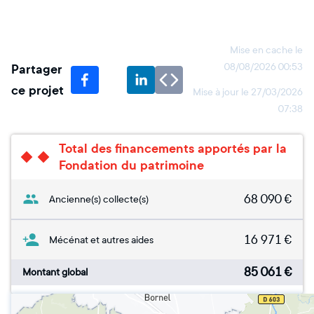
Mise en cache le
Partager
08/08/2026 00:53
ce projet
Mise à jour le
27/03/2026
07:38
Total des financements apportés par la
Fondation du patrimoine
68 090
€
Ancienne(s) collecte(s)
16 971
€
Mécénat et autres aides
85 061
€
Montant global