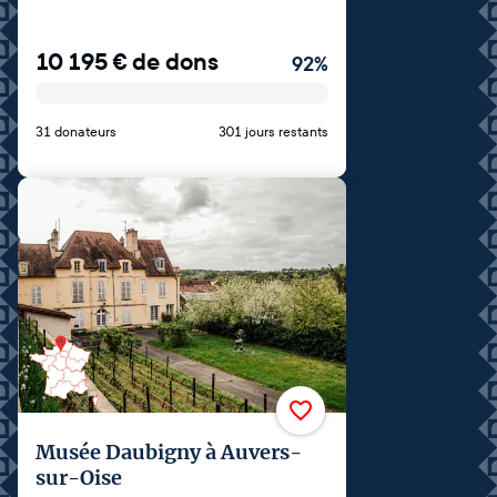
10 195
€
de dons
92
%
31 donateurs
301 jours restants
Musée Daubigny à Auvers-
sur-Oise