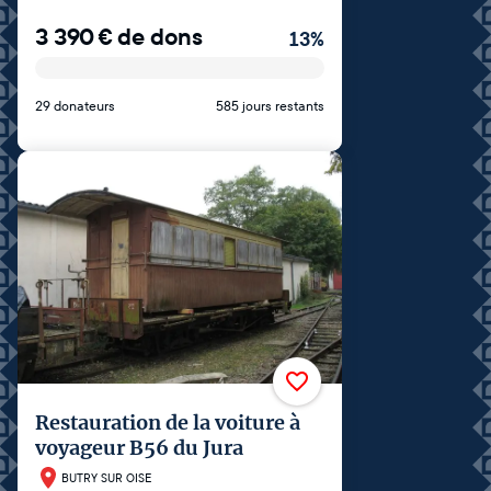
3 390
€
de dons
13
%
29 donateurs
585 jours restants
Restauration de la voiture à
voyageur B56 du Jura
BUTRY SUR OISE