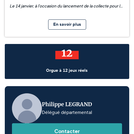
Le 14 janvier, à l'occasion du lancement de la collecte pour la réhabilitation de l'orgue de Saint Martin et la restauration de la tribune, la commune de l'Isle-Adam a organisé un concert ! 🎻🎼 🥳 L'évènement a eu un franc succès et a fait se déplacer en nombre les habitants.
En savoir plus
12
Orgue à 12 jeux réels
Philippe LEGRAND
Délégué départemental
Contacter