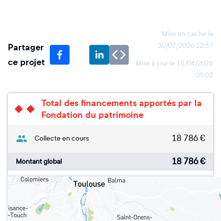
Mise en cache le
Partager
30/07/2026 12:57
ce projet
Mise à jour le
15/04/2026
05:02
Total des financements apportés par la
Fondation du patrimoine
18 786
€
Collecte en cours
18 786
€
Montant global