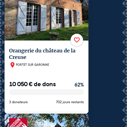
Orangerie du château de la
Creuse
PORTET SUR GARONNE
10 050
€
de dons
62
%
3 donateurs
702 jours restants