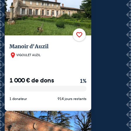
Manoir d'Auzil
VIGOULET AUZIL
1 000
€
de dons
1
%
1 donateur
914 jours restants