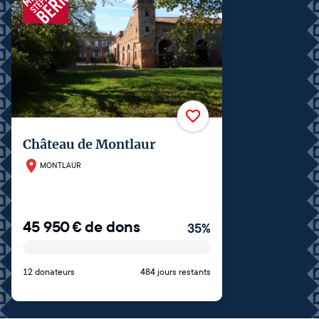
Château de Montlaur
MONTLAUR
45 950
€
de dons
35
%
12 donateurs
484 jours restants