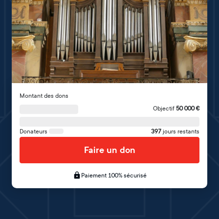
Montant des dons
Objectif
50 000
€
Donateurs
397
jours restants
Faire un don
Paiement 100% sécurisé