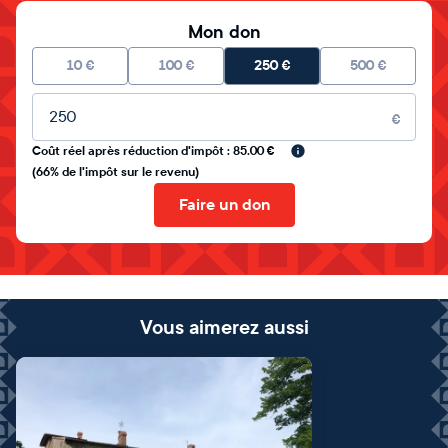
Mon don
10
€
100
€
250
€
500
€
Montant libre
€
Coût réel après réduction d'impôt : 85.00 €
(66% de l'impôt sur le revenu)
Faire un don
Vous aimerez aussi