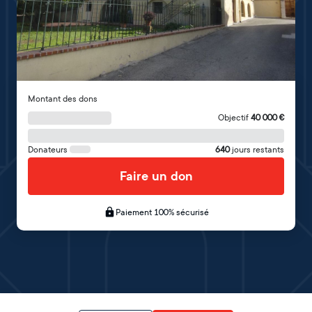
Montant des dons
Objectif
40 000
€
Donateurs
640
jours restants
Faire un don
Paiement 100% sécurisé