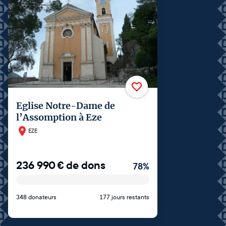
Eglise Notre-Dame de
l’Assomption à Eze
EZE
236 990
€
de dons
78
%
348 donateurs
177 jours restants