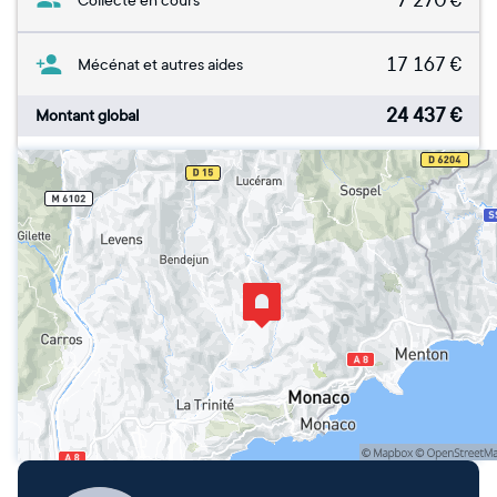
7 270
€
Collecte en cours
17 167
€
Mécénat et autres aides
24 437
€
Montant global