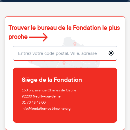
Trouver le bureau de la Fondation le plus
proche
Localisation
Siège de la Fondation
153 bis, avenue Charles de Gaulle
92200
Neuilly-sur-Seine
01 70 48 48 00
info@fondation-patrimoine.org