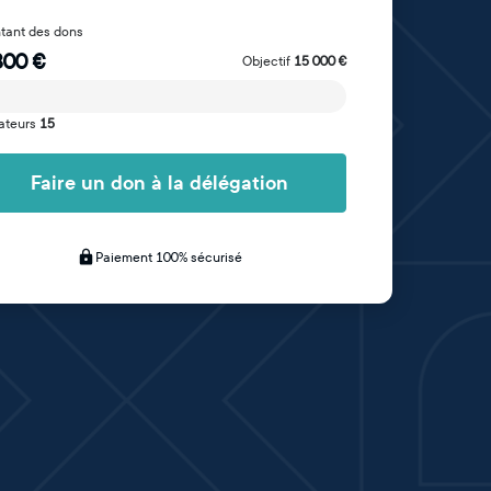
tant des dons
300
€
Objectif
15 000
€
ateurs
15
Faire un don à la délégation
Paiement 100% sécurisé