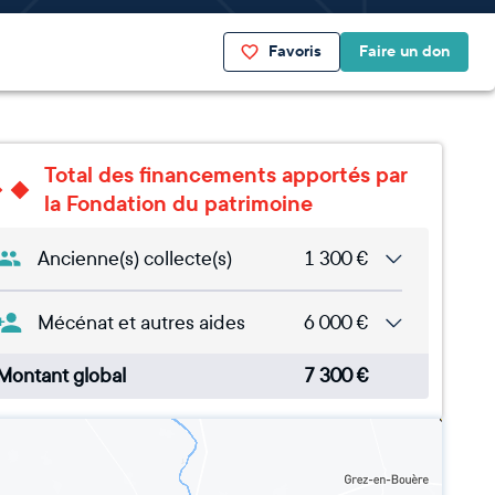
Favoris
Faire un don
Total des financements apportés par
la Fondation du patrimoine
Ancienne(s) collecte(s)
1 300
€
Mécénat et autres aides
6 000
€
Montant global
7 300
€