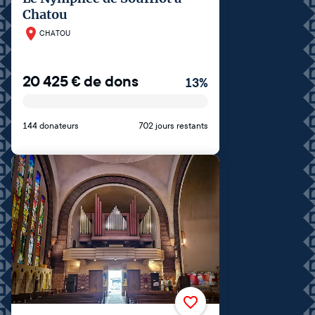
Chatou
CHATOU
20 425
€
de dons
13
%
144 donateurs
702 jours restants