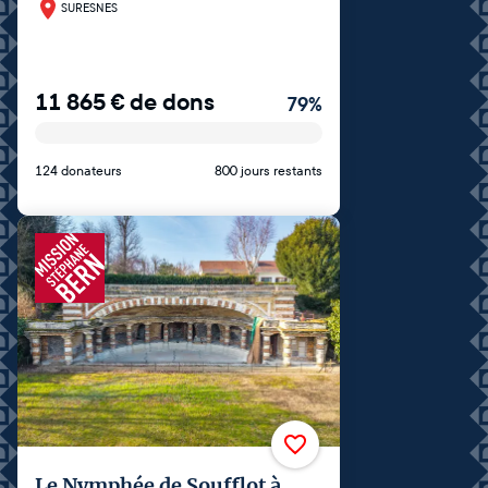
SURESNES
11 865
€
de dons
79
%
124 donateurs
800 jours restants
Le Nymphée de Soufflot à