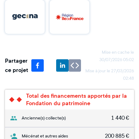
Mise en cache le
Partager
30/07/2026 05:02
ce projet
Mise à jour le
27/03/2026
02:48
Total des financements apportés par la
Fondation du patrimoine
1 440
€
Ancienne(s) collecte(s)
200 885
€
Mécénat et autres aides