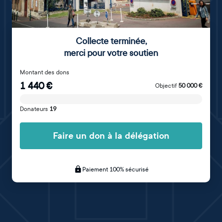
Collecte terminée
,
merci pour votre soutien
Montant des dons
1 440
€
Objectif
50 000
€
Donateurs
19
Faire un don à la délégation
Paiement 100% sécurisé