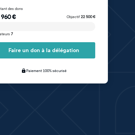
tant des dons
 960
€
Objectif
22 500
€
ateurs
7
Faire un don à la délégation
Paiement 100% sécurisé