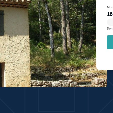
Mon
18
Don