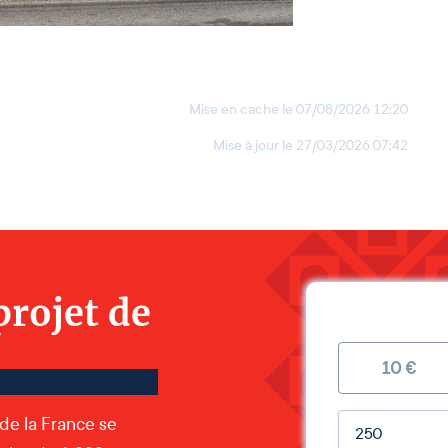
Mise en cache le
07/08/2026 12:20
Mise à jour le
27/03/2026 07:42
projet de
10
€
Montant lib
 de la France se