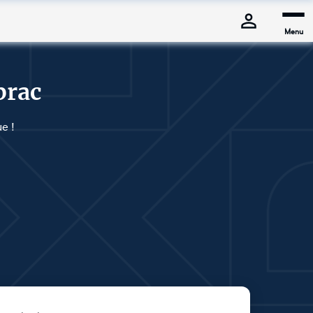
Menu
brac
e !