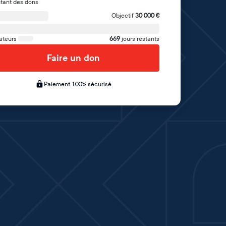
tant des dons
Objectif
30 000
€
ateurs
669
jours restants
Faire un don
Paiement 100% sécurisé