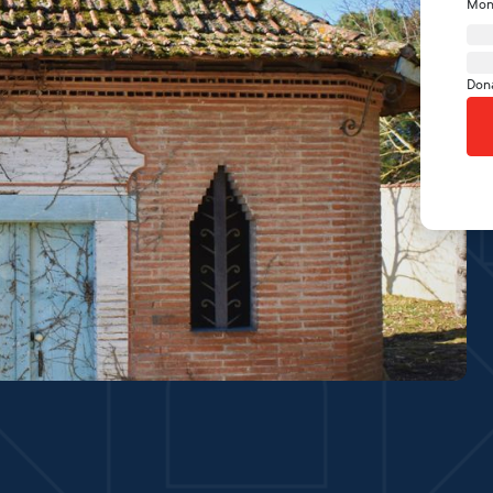
Mon
Don