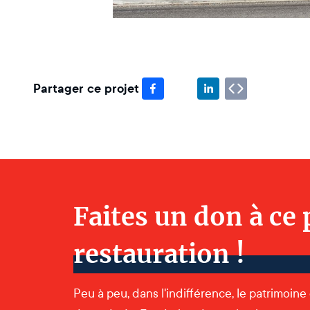
Partager ce projet
Faites un don à ce 
restauration !
Peu à peu, dans l'indifférence, le patrimoine