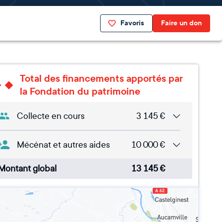
Favoris
Faire un don
Total des financements apportés par
la Fondation du patrimoine
Collecte en cours
3 145
€
Mécénat et autres aides
10 000
€
Montant global
13 145
€