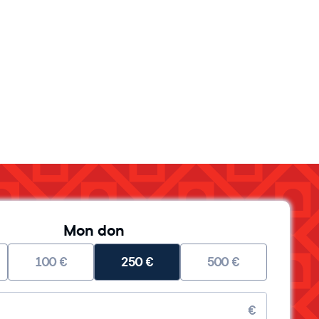
Mon don
100
€
250
€
500
€
re
€