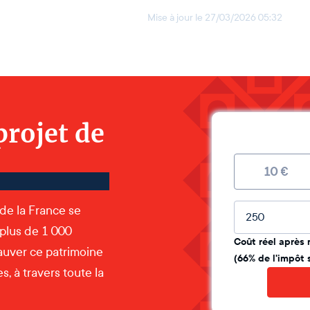
Mise à jour le
27/03/2026 05:32
projet de
10
€
Montant lib
 de la France se
 plus de 1 000
Coût réel après 
auver ce patrimoine
(66% de l'impôt 
, à travers toute la