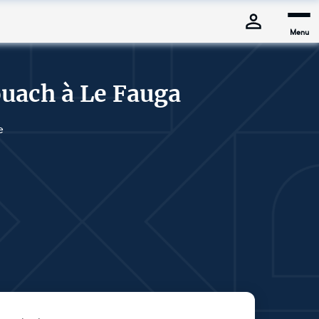
Menu
ouach à Le Fauga
e