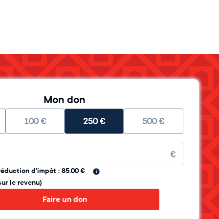
Mon don
100
€
250
€
500
€
re
€
réduction d'impôt : 85.00 €
sur le revenu)
Faire un don