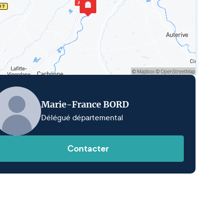
Marie-France BORD
Délégué départemental
Contacter