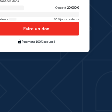
tant des dons
Objectif
20 000
€
ateurs
518
jours restants
Faire un don
Paiement 100% sécurisé