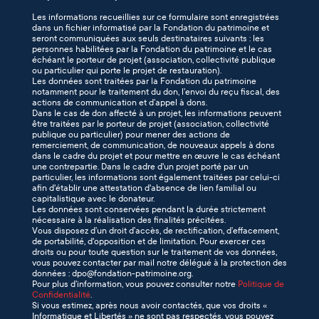
Les informations recueillies sur ce formulaire sont enregistrées
dans un fichier informatisé par la Fondation du patrimoine et
seront communiquées aux seuls destinataires suivants : les
personnes habilitées par la Fondation du patrimoine et le cas
échéant le porteur de projet (association, collectivité publique
ou particulier qui porte le projet de restauration).
Les données sont traitées par la Fondation du patrimoine
notamment pour le traitement du don, l’envoi du reçu fiscal, des
actions de communication et d’appel à dons.
Dans le cas de don affecté à un projet, les informations peuvent
être traitées par le porteur de projet (association, collectivité
publique ou particulier) pour mener des actions de
remerciement, de communication, de nouveaux appels à dons
dans le cadre du projet et pour mettre en œuvre le cas échéant
une contrepartie. Dans le cadre d'un projet porté par un
particulier, les informations sont également traitées par celui-ci
afin d'établir une attestation d'absence de lien familial ou
capitalistique avec le donateur.
Les données sont conservées pendant la durée strictement
nécessaire à la réalisation des finalités précitées.
Vous disposez d’un droit d’accès, de rectification, d’effacement,
de portabilité, d'opposition et de limitation. Pour exercer ces
droits ou pour toute question sur le traitement de vos données,
vous pouvez contacter par mail notre délégué à la protection des
données : dpo@fondation-patrimoine.org.
Pour plus d’information, vous pouvez consulter notre
Politique de
Confidentialité
.
Si vous estimez, après nous avoir contactés, que vos droits «
Informatique et Libertés » ne sont pas respectés, vous pouvez