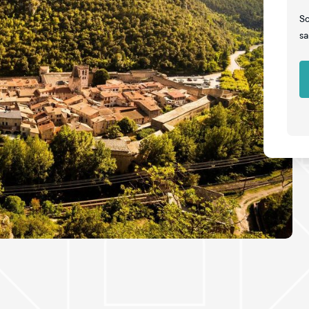
So
sa