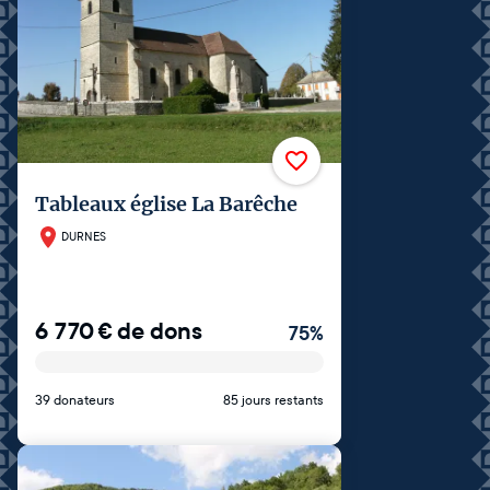
Tableaux église La Barêche
DURNES
6 770
€
de dons
75
%
39 donateurs
85 jours restants