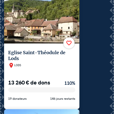
Eglise Saint-Théodule de
Lods
LODS
13 260
€
de dons
110
%
19 donateurs
146 jours restants