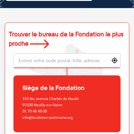
Trouver le bureau de la Fondation le plus
proche
Localisation
Siège de la Fondation
153 bis, avenue Charles de Gaulle
92200
Neuilly-sur-Seine
01 70 48 48 00
info@fondation-patrimoine.org