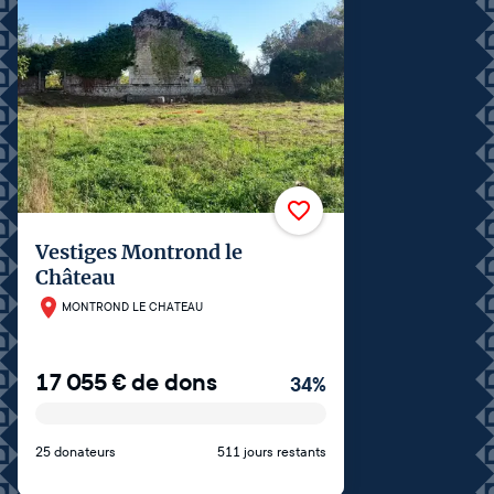
Vestiges Montrond le
Château
MONTROND LE CHATEAU
17 055
€
de dons
34
%
25 donateurs
511 jours restants