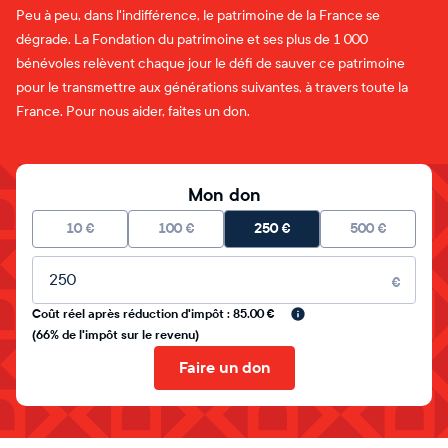
Peu à peu, dans l'indifférence, le patrimoine de la France se
dégrade. La Fondation du patrimoine et ses plus de 1 000
bénévoles relèvent chaque jour le défi de sauver ce patrimoine
pour le transmettre aux générations suivantes, à travers toute la
France. Pour nous aider, faites un don.
Mon don
10
€
100
€
250
€
500
€
Montant libre
€
Coût réel après réduction d'impôt : 85.00 €
(66% de l'impôt sur le revenu)
Faire un don