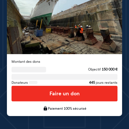
Montant des dons
Objectif
150 000
€
Donateurs
445
jours restants
Faire un don
Paiement 100% sécurisé