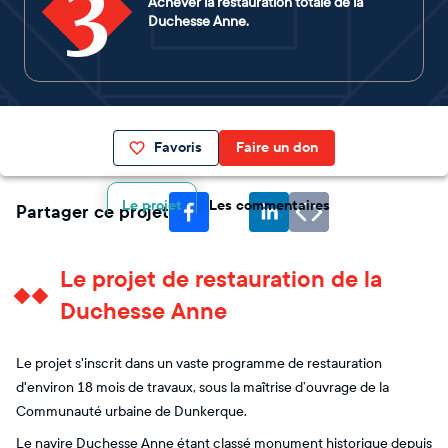
3
Achever la restauration totale de la
Duchesse Anne.
Favoris
Faire un don
Le projet
Les commentaires
Partager ce projet
Le projet de restauration de la
Duchesse Anne
Le projet s'inscrit dans un vaste programme de restauration
d'environ 18 mois de travaux, sous la maîtrise d’ouvrage de la
Communauté urbaine de Dunkerque.
Le navire Duchesse Anne étant classé monument historique depuis