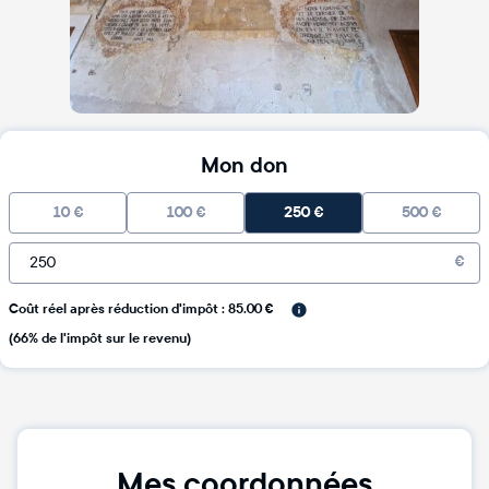
Mon don
10
€
100
€
250
€
500
€
€
Coût réel après réduction d'impôt : 85.00 €
(66% de l'impôt sur le revenu)
Mes coordonnées