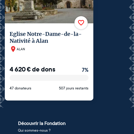
Eglise Notre-Dame-de-la-
Nativité à Alan
ALAN
4 620
€
de dons
7
%
47 donateurs
507 jours restants
Découvrir la Fondation
Qui sommes-nous ?