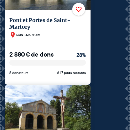
Pont et Portes de Saint-
Martory
SAINT-MARTORY
2 880
€
de dons
28
%
8 donateurs
617 jours restants