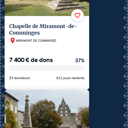
Chapelle de Miramont-de-
Comminges
MIRAMONT DE COMMINGES
7 400
€
de dons
37
%
23 donateurs
611 jours restants