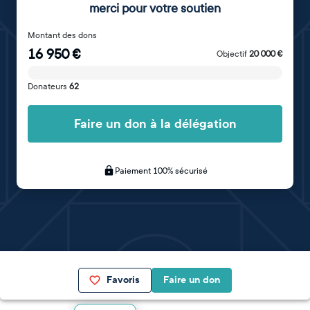
merci pour votre soutien
Montant des dons
16 950
€
Objectif
20 000
€
Donateurs
62
Faire un don à la délégation
Paiement 100% sécurisé
Favoris
Faire un don