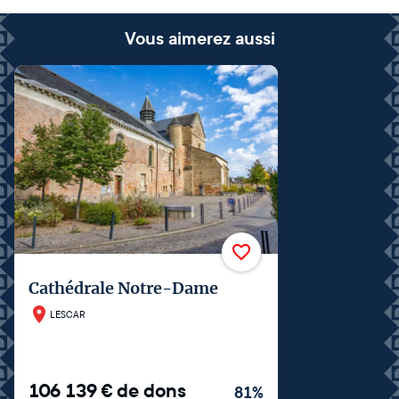
Vous aimerez aussi
Cathédrale Notre-Dame
LESCAR
106 139
€
de dons
81
%