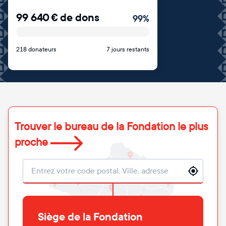
99 640
€
de dons
99
%
218 donateurs
7 jours restants
Trouver le bureau de la Fondation le plus
proche
Localisation
Siège de la Fondation