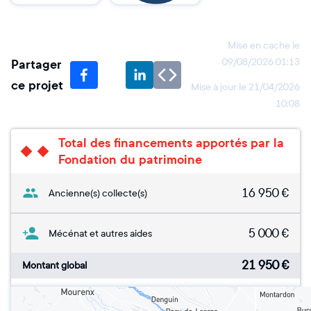
Mise en cache le
Partager
09/08/2026 01:13
ce projet
Mise à jour le
21/04/2026
10:08
Total des financements apportés par la
Fondation du patrimoine
16 950
€
Ancienne(s) collecte(s)
5 000
€
Mécénat et autres aides
21 950
€
Montant global