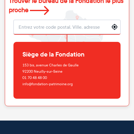
Trouver le bureau de la Fondation le plus
proche
Localisation
Siège de la Fondation
153 bis, avenue Charles de Gaulle
92200
Neuilly-sur-Seine
01 70 48 48 00
info@fondation-patrimoine.org