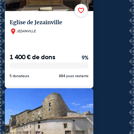
Eglise de Jezainville
JEZAINVILLE
1 400
€
de dons
9
%
5 donateurs
884 jours restants