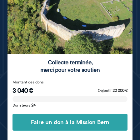
Collecte terminée
,
merci pour votre soutien
Montant des dons
3 040
€
Objectif
20 000
€
Donateurs
24
Faire un don à la Mission Bern