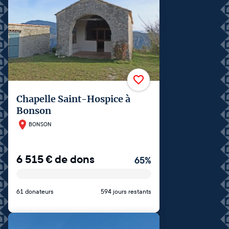
Chapelle Saint-Hospice à
Bonson
BONSON
6 515
€
de dons
65
%
61 donateurs
594 jours restants