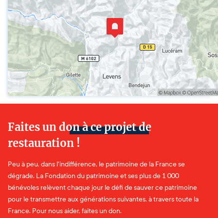
Faites un don à ce projet de
restauration !
Peu à peu, dans l'indifférence, le patrimoine de la France se
dégrade. La Fondation du patrimoine et ses plus de 1 000
bénévoles relèvent chaque jour le défi de sauver ce patrimoine
pour le transmettre aux générations suivantes, à travers toute la
France. Pour nous aider, faites un don.