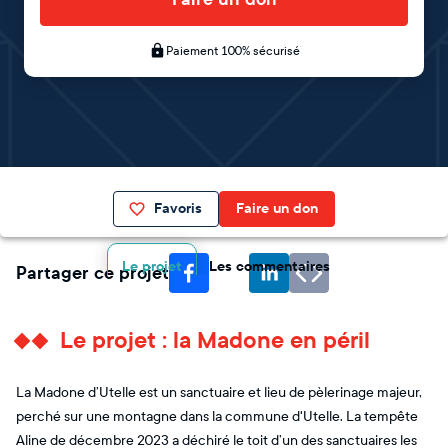
Paiement 100% sécurisé
Favoris
Faire un don
Le projet
Les commentaires
Partager ce projet
Le projet : la Madone en péril
La Madone d’Utelle est un sanctuaire et lieu de pèlerinage majeur,
perché sur une montagne dans la commune d'Utelle. La tempête
Aline de décembre 2023 a déchiré le toit d’un des sanctuaires les