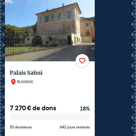
Palais Saïssi
BLAUSASC
7 270
€
de dons
18
%
55 donateurs
642 jours restants