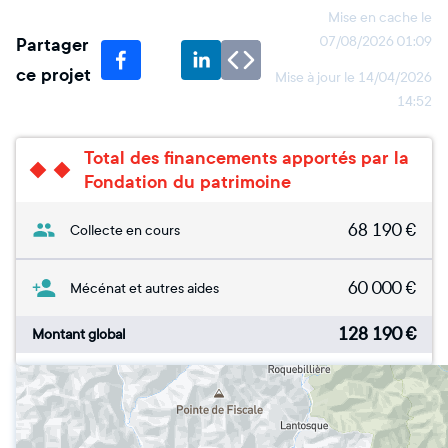
Mise en cache le
Partager
07/08/2026 01:09
ce projet
Mise à jour le
14/04/2026
14:52
Total des financements apportés par la
Fondation du patrimoine
68 190
€
Collecte en cours
60 000
€
Mécénat et autres aides
128 190
€
Montant global