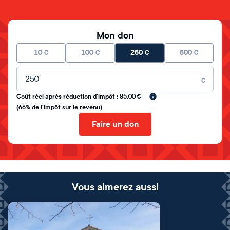
Mon don
10
€
100
€
250
€
500
€
Montant libre
€
Coût réel après réduction d'impôt : 85.00 €
(66% de l'impôt sur le revenu)
Faire un don
Vous aimerez aussi