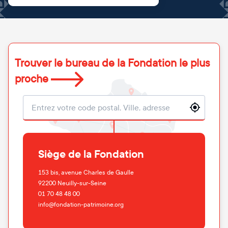
Trouver le bureau de la Fondation le plus
proche
Localisation
Siège de la Fondation
153 bis, avenue Charles de Gaulle
92200
Neuilly-sur-Seine
01 70 48 48 00
info@fondation-patrimoine.org