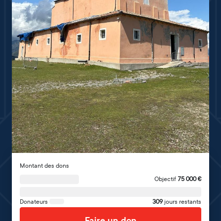
Montant des dons
Objectif
75 000
€
Donateurs
309
jours restants
Faire un don