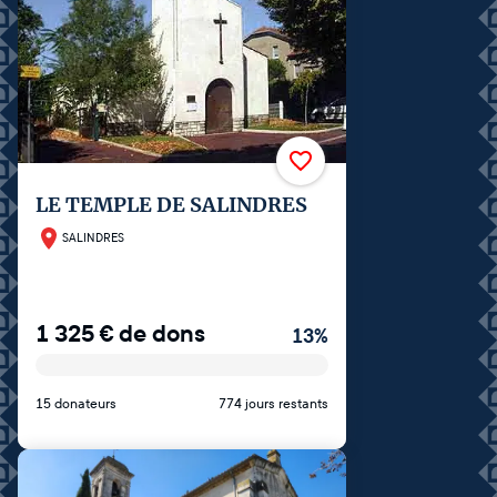
LE TEMPLE DE SALINDRES
SALINDRES
1 325
€
de dons
13
%
15 donateurs
774 jours restants