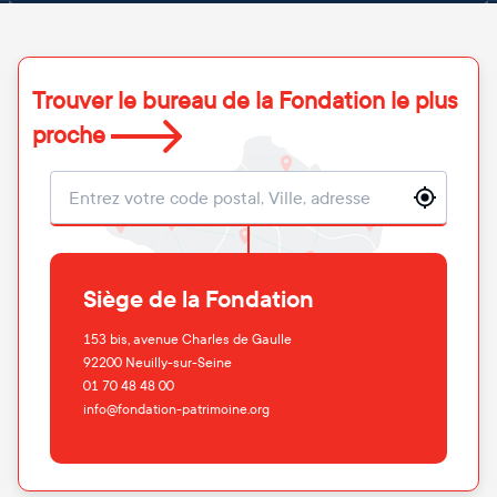
Trouver le bureau de la Fondation le plus
proche
Localisation
Siège de la Fondation
153 bis, avenue Charles de Gaulle
92200
Neuilly-sur-Seine
01 70 48 48 00
info@fondation-patrimoine.org