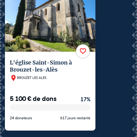
L'église Saint-Simon à
Brouzet-les-Alès
BROUZET LES ALES
5 100
€
de dons
17
%
24 donateurs
617 jours restants