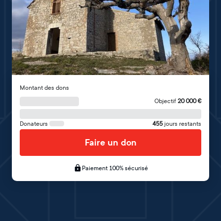
Montant des dons
Objectif
20 000
€
Donateurs
455
jours restants
Faire un don
Paiement 100% sécurisé