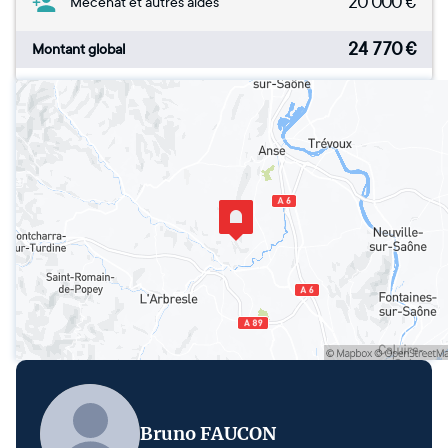
20 000
€
Mécénat et autres aides
24 770
€
Montant global
Bruno FAUCON