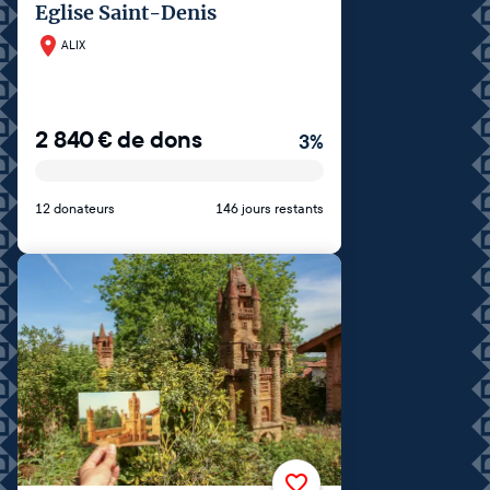
Eglise Saint-Denis
ALIX
2 840
€
de dons
3
%
12 donateurs
146 jours restants