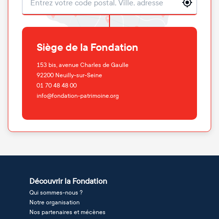
Localisation
Siège de la Fondation
153 bis, avenue Charles de Gaulle
92200
Neuilly-sur-Seine
01 70 48 48 00
info@fondation-patrimoine.org
Découvrir la Fondation
Qui sommes-nous ?
Notre organisation
Nos partenaires et mécènes