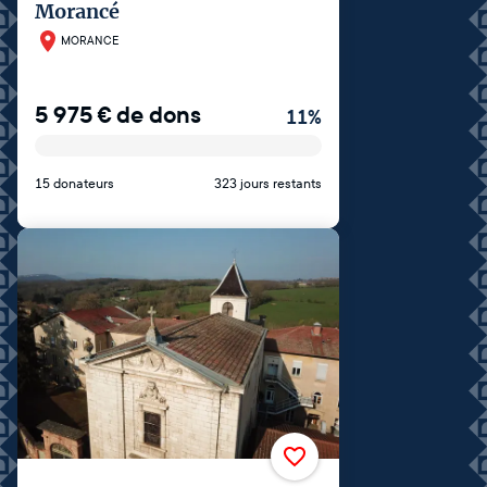
Morancé
MORANCE
5 975
€
de dons
11
%
15 donateurs
323 jours restants