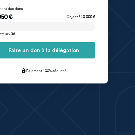
tant des dons
050
€
Objectif
10 000
€
ateurs
36
Faire un don à la délégation
Paiement 100% sécurisé