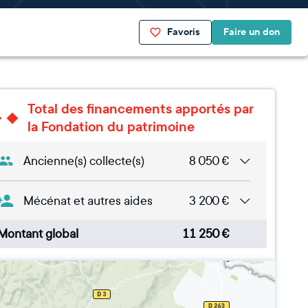
Favoris
Faire un don
Total des financements apportés par
la Fondation du patrimoine
Ancienne(s) collecte(s)
8 050
€
Mécénat et autres aides
3 200
€
Montant global
11 250
€